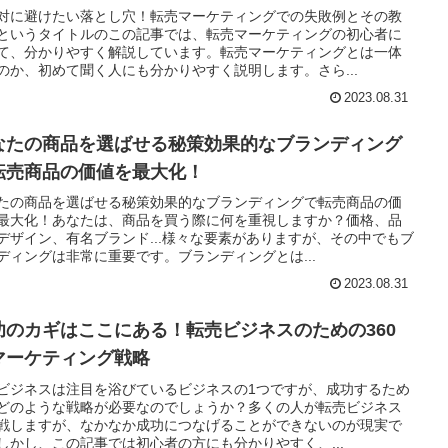
対に避けたい落とし穴！転売マーケティングでの失敗例とその教
というタイトルのこの記事では、転売マーケティングの初心者に
て、分かりやすく解説しています。転売マーケティングとは一体
のか、初めて聞く人にも分かりやすく説明します。さら...
2023.08.31
なたの商品を選ばせる秘策効果的なブランディング
転売商品の価値を最大化！
たの商品を選ばせる秘策効果的なブランディングで転売商品の価
最大化！あなたは、商品を買う際に何を重視しますか？価格、品
デザイン、有名ブランド...様々な要素がありますが、その中でもブ
ディングは非常に重要です。ブランディングとは...
2023.08.31
功のカギはここにある！転売ビジネスのための360
マーケティング戦略
ビジネスは注目を浴びているビジネスの1つですが、成功するため
どのような戦略が必要なのでしょうか？多くの人が転売ビジネス
戦しますが、なかなか成功につなげることができないのが現実で
しかし、この記事では初心者の方にも分かりやすく、...