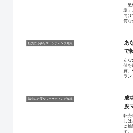
「絶
訓」
向け
何な
あ
転売に必要なマーケティング知識
で
あな
値を
質、
ラン
成
転売に必要なマーケティング知識
度
転売
には
に挑
す。