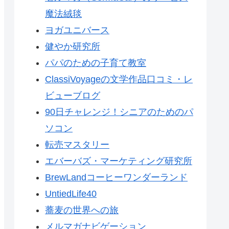
魔法絨毯
ヨガユニバース
健やか研究所
パパのための子育て教室
ClassiVoyageの文学作品口コミ・レ
ビューブログ
90日チャレンジ！シニアのためのパ
ソコン
転売マスタリー
エバーバズ・マーケティング研究所
BrewLandコーヒーワンダーランド
UntiedLife40
蕎麦の世界への旅
メルマガナビゲーション