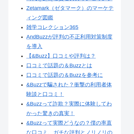
Zetamark（ゼタマーク）のマーケテ
ィング図鑑
雑学コレクション365
AndBuzzが評判の不正利用対策制度
を導入
【&Buzz】口コミや評判は？
口コミで話題の＆Buzzとは
口コミで話題の＆Buzzを参考に
&Buzzで騙された？衝撃の利用者体
験談と口コミ！
&Buzzって詐欺？実際に体験してわ
かった驚きの真実！
&Buzzって実際どうなの？僕の率直
な口コミ、ガチな評判とノリノリの