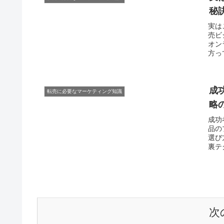
秘
実は
売ビ
オン
方っ
成
転売に必要なマーケティング知識
略
成功
品の
選び
裏テ
次