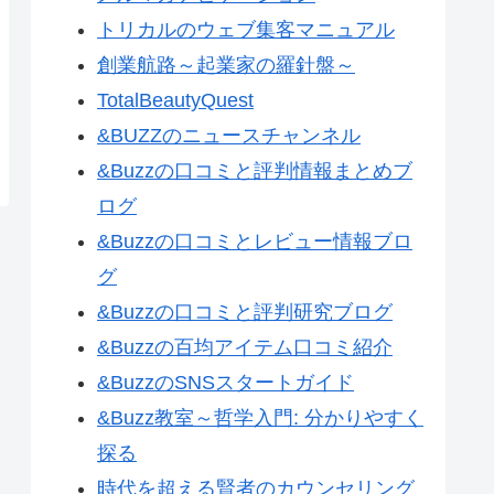
トリカルのウェブ集客マニュアル
創業航路～起業家の羅針盤～
TotalBeautyQuest
&BUZZのニュースチャンネル
&Buzzの口コミと評判情報まとめブ
ログ
&Buzzの口コミとレビュー情報ブロ
グ
&Buzzの口コミと評判研究ブログ
&Buzzの百均アイテム口コミ紹介
&BuzzのSNSスタートガイド
&Buzz教室～哲学入門: 分かりやすく
探る
時代を超える賢者のカウンセリング