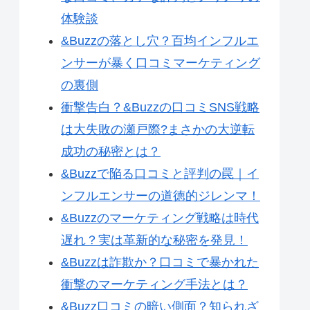
体験談
&Buzzの落とし穴？百均インフルエ
ンサーが暴く口コミマーケティング
の裏側
衝撃告白？&Buzzの口コミSNS戦略
は大失敗の瀬戸際?まさかの大逆転
成功の秘密とは？
&Buzzで陥る口コミと評判の罠｜イ
ンフルエンサーの道徳的ジレンマ！
&Buzzのマーケティング戦略は時代
遅れ？実は革新的な秘密を発見！
&Buzzは詐欺か？口コミで暴かれた
衝撃のマーケティング手法とは？
&Buzz口コミの暗い側面？知られざ