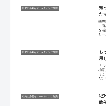
知
転売に必要なマーケティング知識
た
転売
ド商
を活
と一
も
転売に必要なマーケティング知識
用
「も
極意
うこ
だけ
絶
転売に必要なマーケティング知識
敗