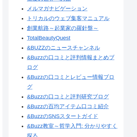
メルマガナビゲーション
トリカルのウェブ集客マニュアル
創業航路～起業家の羅針盤～
TotalBeautyQuest
&BUZZのニュースチャンネル
&Buzzの口コミと評判情報まとめブ
ログ
&Buzzの口コミとレビュー情報ブロ
グ
&Buzzの口コミと評判研究ブログ
&Buzzの百均アイテム口コミ紹介
&BuzzのSNSスタートガイド
&Buzz教室～哲学入門: 分かりやすく
探る