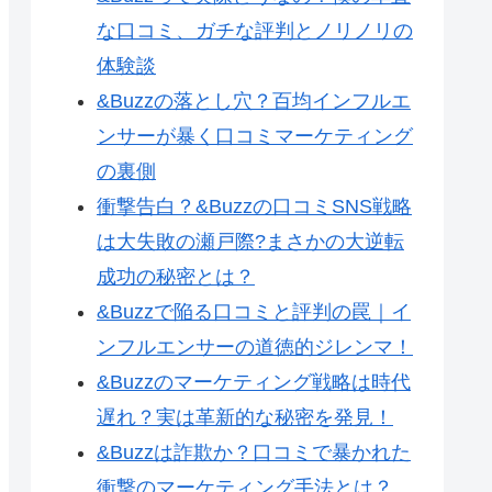
な口コミ、ガチな評判とノリノリの
体験談
&Buzzの落とし穴？百均インフルエ
ンサーが暴く口コミマーケティング
の裏側
衝撃告白？&Buzzの口コミSNS戦略
は大失敗の瀬戸際?まさかの大逆転
成功の秘密とは？
&Buzzで陥る口コミと評判の罠｜イ
ンフルエンサーの道徳的ジレンマ！
&Buzzのマーケティング戦略は時代
遅れ？実は革新的な秘密を発見！
&Buzzは詐欺か？口コミで暴かれた
衝撃のマーケティング手法とは？