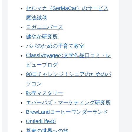
セルマカ（SerMaCar）のサービス
魔法絨毯
ヨガユニバース
健やか研究所
パパのための子育て教室
ClassiVoyageの文学作品口コミ・レ
ビューブログ
90日チャレンジ！シニアのためのパ
ソコン
転売マスタリー
エバーバズ・マーケティング研究所
BrewLandコーヒーワンダーランド
UntiedLife40
蕎麦の世界への旅