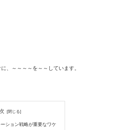
けに、～～～～を～～しています。
次
モーション戦略が重要なワケ