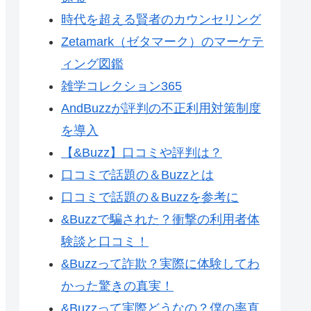
時代を超える賢者のカウンセリング
Zetamark（ゼタマーク）のマーケテ
ィング図鑑
雑学コレクション365
AndBuzzが評判の不正利用対策制度
を導入
【&Buzz】口コミや評判は？
口コミで話題の＆Buzzとは
口コミで話題の＆Buzzを参考に
&Buzzで騙された？衝撃の利用者体
験談と口コミ！
&Buzzって詐欺？実際に体験してわ
かった驚きの真実！
&Buzzって実際どうなの？僕の率直