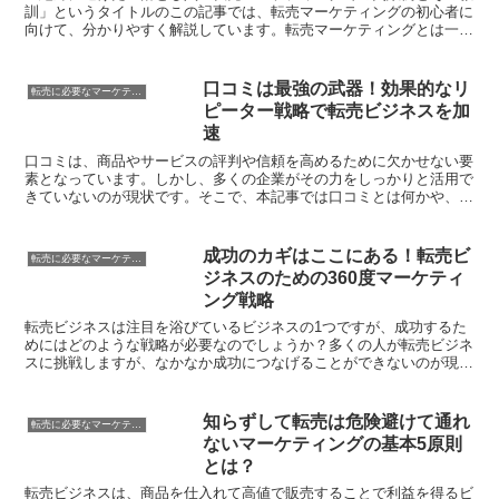
訓」というタイトルのこの記事では、転売マーケティングの初心者に
向けて、分かりやすく解説しています。転売マーケティングとは一体
何なのか、初めて聞く人にも分かりやすく説明します。さら...
口コミは最強の武器！効果的なリ
転売に必要なマーケティング知識
ピーター戦略で転売ビジネスを加
速
口コミは、商品やサービスの評判や信頼を高めるために欠かせない要
素となっています。しかし、多くの企業がその力をしっかりと活用で
きていないのが現状です。そこで、本記事では口コミとは何かや、口
コミがビジネスに与える影響について分かりやすく解説しま...
成功のカギはここにある！転売ビ
転売に必要なマーケティング知識
ジネスのための360度マーケティ
ング戦略
転売ビジネスは注目を浴びているビジネスの1つですが、成功するた
めにはどのような戦略が必要なのでしょうか？多くの人が転売ビジネ
スに挑戦しますが、なかなか成功につなげることができないのが現実
です。しかし、この記事では初心者の方にも分かりやすく、...
知らずして転売は危険避けて通れ
転売に必要なマーケティング知識
ないマーケティングの基本5原則
とは？
転売ビジネスは、商品を仕入れて高値で販売することで利益を得るビ