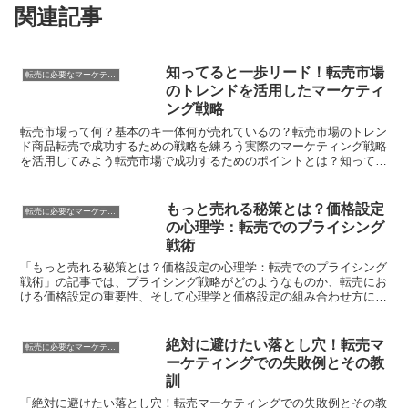
関連記事
知ってると一歩リード！転売市場
転売に必要なマーケティング知識
のトレンドを活用したマーケティ
ング戦略
転売市場って何？基本のキ一体何が売れているの？転売市場のトレン
ド商品転売で成功するための戦略を練ろう実際のマーケティング戦略
を活用してみよう転売市場で成功するためのポイントとは？知ってる
と一歩リード！転売市場のトレンドを活用したマーケティン...
もっと売れる秘策とは？価格設定
転売に必要なマーケティング知識
の心理学：転売でのプライシング
戦術
「もっと売れる秘策とは？価格設定の心理学：転売でのプライシング
戦術」の記事では、プライシング戦略がどのようなものか、転売にお
ける価格設定の重要性、そして心理学と価格設定の組み合わせ方につ
いて解説します。転売市場においては、商品の価格設定がビ...
絶対に避けたい落とし穴！転売マ
転売に必要なマーケティング知識
ーケティングでの失敗例とその教
訓
「絶対に避けたい落とし穴！転売マーケティングでの失敗例とその教