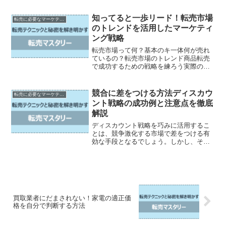
方法を知らないのが現状です。そこで、
この記事では商品写真の撮り方について
知ってると一歩リード！転売市場
転売に必要なマーケティング知識
詳しく解説します。初心者...
のトレンドを活用したマーケティ
ング戦略
転売市場って何？基本のキ一体何が売れ
ているの？転売市場のトレンド商品転売
で成功するための戦略を練ろう実際のマ
ーケティング戦略を活用してみよう転売
市場で成功するためのポイントとは？知
ってると一歩リード！転売市場のトレン
競合に差をつける方法ディスカウ
転売に必要なマーケティング知識
ドを活用したマーケティン...
ント戦略の成功例と注意点を徹底
解説
ディスカウント戦略を巧みに活用するこ
とは、競争激化する市場で差をつける有
効な手段となるでしょう。しかし、その
成功には慎重な計画と注意が必要です。
本記事では、まずディスカウント戦略と
は何かについて解説します。大手企業の
成功例を交えながら、ディ...
買取業者にだまされない！家電の適正価
格を自分で判断する方法