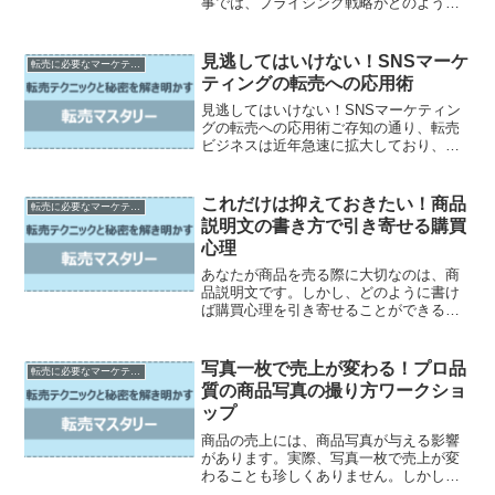
事では、プライシング戦略がどのような
ものか、転売における価格設定の重要
性、そして心理学と価格設定の組み合わ
せ方について解説します。転売市場にお
見逃してはいけない！SNSマーケ
転売に必要なマーケティング知識
いては、商品の価格設定がビ...
ティングの転売への応用術
見逃してはいけない！SNSマーケティン
グの転売への応用術ご存知の通り、転売
ビジネスは近年急速に拡大しており、そ
の成功例も多く見受けられます。しかし
ながら、どのような手法で効果的に転売
ビジネスを展開していくか、初心者にと
これだけは抑えておきたい！商品
転売に必要なマーケティング知識
っては分かりにくいもの...
説明文の書き方で引き寄せる購買
心理
あなたが商品を売る際に大切なのは、商
品説明文です。しかし、どのように書け
ば購買心理を引き寄せることができるの
でしょうか？本記事では、商品説明文で
のキモとなるポイントや具体的な魅せ
方、心理を操るキャッチコピーのつけ
写真一枚で売上が変わる！プロ品
転売に必要なマーケティング知識
方、信頼感を作る方法、そして...
質の商品写真の撮り方ワークショ
ップ
商品の売上には、商品写真が与える影響
があります。実際、写真一枚で売上が変
わることも珍しくありません。しかし、
多くの人がプロの品質の商品写真を撮る