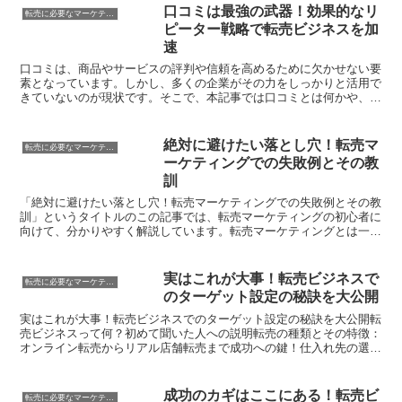
口コミは最強の武器！効果的なリ
転売に必要なマーケティング知識
ピーター戦略で転売ビジネスを加
速
口コミは、商品やサービスの評判や信頼を高めるために欠かせない要
素となっています。しかし、多くの企業がその力をしっかりと活用で
きていないのが現状です。そこで、本記事では口コミとは何かや、口
コミがビジネスに与える影響について分かりやすく解説しま...
絶対に避けたい落とし穴！転売マ
転売に必要なマーケティング知識
ーケティングでの失敗例とその教
訓
「絶対に避けたい落とし穴！転売マーケティングでの失敗例とその教
訓」というタイトルのこの記事では、転売マーケティングの初心者に
向けて、分かりやすく解説しています。転売マーケティングとは一体
何なのか、初めて聞く人にも分かりやすく説明します。さら...
実はこれが大事！転売ビジネスで
転売に必要なマーケティング知識
のターゲット設定の秘訣を大公開
実はこれが大事！転売ビジネスでのターゲット設定の秘訣を大公開転
売ビジネスって何？初めて聞いた人への説明転売の種類とその特徴：
オンライン転売からリアル店舗転売まで成功への鍵！仕入れ先の選び
方って？必見！ターゲット設定の大事さとその理由ターゲッ...
成功のカギはここにある！転売ビ
転売に必要なマーケティング知識