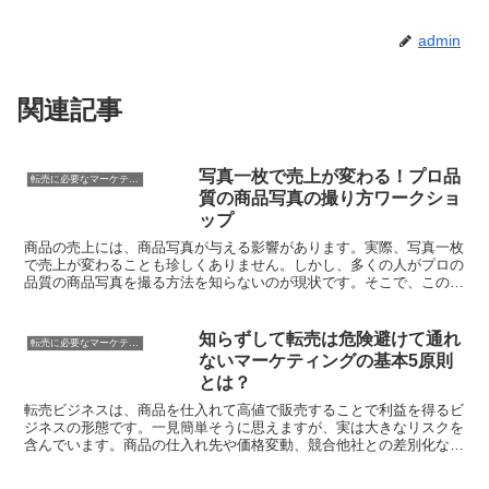
admin
関連記事
写真一枚で売上が変わる！プロ品
転売に必要なマーケティング知識
質の商品写真の撮り方ワークショ
ップ
商品の売上には、商品写真が与える影響があります。実際、写真一枚
で売上が変わることも珍しくありません。しかし、多くの人がプロの
品質の商品写真を撮る方法を知らないのが現状です。そこで、この記
事では商品写真の撮り方について詳しく解説します。初心者...
知らずして転売は危険避けて通れ
転売に必要なマーケティング知識
ないマーケティングの基本5原則
とは？
転売ビジネスは、商品を仕入れて高値で販売することで利益を得るビ
ジネスの形態です。一見簡単そうに思えますが、実は大きなリスクを
含んでいます。商品の仕入れ先や価格変動、競合他社との差別化な
ど、様々な要素が複雑に絡み合っています。そこで、マーケテ...