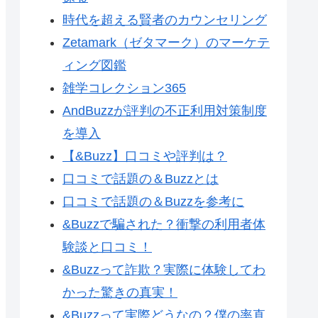
時代を超える賢者のカウンセリング
Zetamark（ゼタマーク）のマーケテ
ィング図鑑
雑学コレクション365
AndBuzzが評判の不正利用対策制度
を導入
【&Buzz】口コミや評判は？
口コミで話題の＆Buzzとは
口コミで話題の＆Buzzを参考に
&Buzzで騙された？衝撃の利用者体
験談と口コミ！
&Buzzって詐欺？実際に体験してわ
かった驚きの真実！
&Buzzって実際どうなの？僕の率直