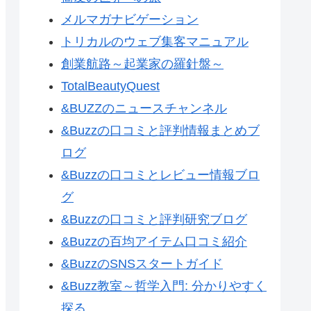
メルマガナビゲーション
トリカルのウェブ集客マニュアル
創業航路～起業家の羅針盤～
TotalBeautyQuest
&BUZZのニュースチャンネル
&Buzzの口コミと評判情報まとめブ
ログ
&Buzzの口コミとレビュー情報ブロ
グ
&Buzzの口コミと評判研究ブログ
&Buzzの百均アイテム口コミ紹介
&BuzzのSNSスタートガイド
&Buzz教室～哲学入門: 分かりやすく
探る