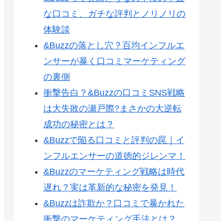
な口コミ、ガチな評判とノリノリの
体験談
&Buzzの落とし穴？百均インフルエ
ンサーが暴く口コミマーケティング
の裏側
衝撃告白？&Buzzの口コミSNS戦略
は大失敗の瀬戸際?まさかの大逆転
成功の秘密とは？
&Buzzで陥る口コミと評判の罠｜イ
ンフルエンサーの道徳的ジレンマ！
&Buzzのマーケティング戦略は時代
遅れ？実は革新的な秘密を発見！
&Buzzは詐欺か？口コミで暴かれた
衝撃のマーケティング手法とは？