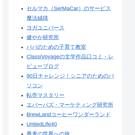
セルマカ（SerMaCar）のサービス
魔法絨毯
ヨガユニバース
健やか研究所
パパのための子育て教室
ClassiVoyageの文学作品口コミ・レ
ビューブログ
90日チャレンジ！シニアのためのパ
ソコン
転売マスタリー
エバーバズ・マーケティング研究所
BrewLandコーヒーワンダーランド
UntiedLife40
蕎麦の世界への旅