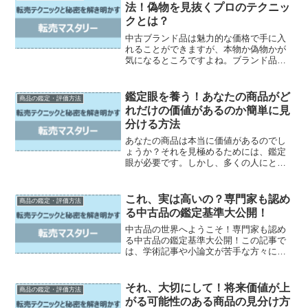
法！偽物を見抜くプロのテクニッ
クとは？
中古ブランド品は魅力的な価格で手に入
れることができますが、本物か偽物かが
気になるところですよね。ブランド品の
鑑定は専門家に任せるのが一番ですが、
自分でも正しい鑑定方法を知っておくこ
とは重要です。この記事では、中古ブラ
鑑定眼を養う！あなたの商品がど
商品の鑑定・評価方法
ンド品の正しい鑑定方法や...
れだけの価値があるのか簡単に見
分ける方法
あなたの商品は本当に価値があるのでし
ょうか？それを見極めるためには、鑑定
眼が必要です。しかし、多くの人にとっ
て商品の価値を正しく判断することは難
しいものです。そこで、この記事では商
品の価値とは何かを解説し、自分の商品
これ、実は高いの？専門家も認め
商品の鑑定・評価方法
を客観的に見る方法やマー...
る中古品の鑑定基準大公開！
中古品の世界へようこそ！専門家も認め
る中古品の鑑定基準大公開！この記事で
は、学術記事や小論文が苦手な方々に向
けて、分かりやすく書かれたブログのポ
ストのような文章で、中古品の鑑定につ
いて解説しています。中古品の価値を見
それ、大切にして！将来価値が上
商品の鑑定・評価方法
つけるためには、鑑定が必...
がる可能性のある商品の見分け方