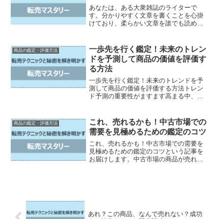
あなたは、ある大衆雑誌のライターで
す。分かりやすく文章を書くことを心掛
けており、柔らかい文章を誰でも読める
ライティングスタイルが特徴です。学術
記事、小論文などが大嫌いで、誰でも読
みやすく、ブログのポストのような文章
一歩先を行く鑑定！未来のトレン
商品の鑑定・評価方法
を書くのが得意です。それで...
ドを予測して商品の価値を評価す
る方法
一歩先を行く鑑定！未来のトレンドを予
測して商品の価値を評価する方法トレン
ド予測の重要性がますます高まる中、将
来性のある商品を評価する方法に注目が
集まっています。しかしながら、多くの
人がトレンドを見極める難しさに苦しん
これ、売れるかも！中古市場での
商品の鑑定・評価方法
でいます。そこで、この記...
需要を見極めるための鑑定のコツ
これ、売れるかも！中古市場での需要を
見極めるための鑑定のコツという記事を
お届けします。中古市場の商品が売れる
かどうかの見極め方、流行と時期で変わ
る中古品の価値やその探し方、中古品の
状態を読み解く方法、現場のプロが教え
る中古市場で掘り出し物を...
あれ？この商品、なんで売れない？成功