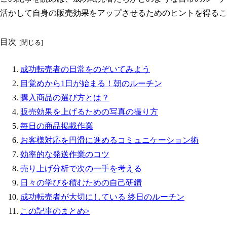
活かして自身の販売効果をアップさせるためのヒントを得るこ
目次
成功転売者の日常をのぞいてみよう
目覚めから1日が始まる！朝のルーチン
購入商品の選び方とは？
販売効果を上げるための写真の撮り方
毎日の商品掲載作業
お客様対応を円滑に進めるコミュニケーション術
効率的な発送作業のコツ
売り上げ分析で次の一手を考える
日々の学びを積むための自己研鑽
成功転売者が大切にしている 終日のルーチン
この記事のまとめ>