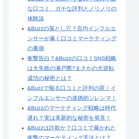
な口コミ、ガチな評判とノリノリの
体験談
&Buzzの落とし穴？百均インフルエ
ンサーが暴く口コミマーケティング
の裏側
衝撃告白？&Buzzの口コミSNS戦略
は大失敗の瀬戸際?まさかの大逆転
成功の秘密とは？
&Buzzで陥る口コミと評判の罠｜イ
ンフルエンサーの道徳的ジレンマ！
&Buzzのマーケティング戦略は時代
遅れ？実は革新的な秘密を発見！
&Buzzは詐欺か？口コミで暴かれた
衝撃のマーケティング手法とは？