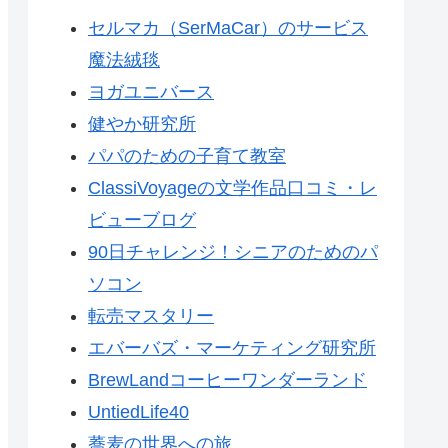
セルマカ（SerMaCar）のサービス
魔法絨毯
ヨガユニバース
健やか研究所
パパのための子育て教室
ClassiVoyageの文学作品口コミ・レ
ビューブログ
90日チャレンジ！シニアのためのパ
ソコン
転売マスタリー
エバーバズ・マーケティング研究所
BrewLandコーヒーワンダーランド
UntiedLife40
蕎麦の世界への旅