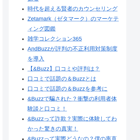
時代を超える賢者のカウンセリング
Zetamark（ゼタマーク）のマーケテ
ィング図鑑
雑学コレクション365
AndBuzzが評判の不正利用対策制度
を導入
【&Buzz】口コミや評判は？
口コミで話題の＆Buzzとは
口コミで話題の＆Buzzを参考に
&Buzzで騙された？衝撃の利用者体
験談と口コミ！
&Buzzって詐欺？実際に体験してわ
かった驚きの真実！
&Buzzって実際どうなの？僕の率直