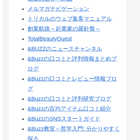
メルマガナビゲーション
トリカルのウェブ集客マニュアル
創業航路～起業家の羅針盤～
TotalBeautyQuest
&BUZZのニュースチャンネル
&Buzzの口コミと評判情報まとめブ
ログ
&Buzzの口コミとレビュー情報ブロ
グ
&Buzzの口コミと評判研究ブログ
&Buzzの百均アイテム口コミ紹介
&BuzzのSNSスタートガイド
&Buzz教室～哲学入門: 分かりやすく
探る