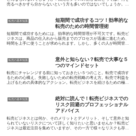
売るべきかすら分からないという方も多いのではないでしょうか。し
かしながら、この記事では、転売ビジネス入門から最も重要...
短期間で成功するコツ！効率的な
転売の基本知識
転売のための時間管理術
短期間で成功するためには、効率的な時間管理が不可欠です。転売ビ
ジネスは、商品の仕入れから販売までのプロセスが迅速に進むため、
時間を上手に使うことが求められます。しかし、多くの人が時間管理
に苦労しているのも事実です。この記事では、転売ビジネス...
意外と知らない？転売で大事な５
転売の基本知識
つのマインドセット
転売にチャレンジする前に知っておきたい５つのこと。転売で成功す
るための心構え。失敗しないための転売戦略の考え方。転売で利益を
上げるための具体的なアクション。転売ビジネスを続けるための極
意。では、この記事では意外と知らない転売で大事な５つのマ...
絶対に読んで！転売ビジネスでの
転売の基本知識
リスク回避のプロフェッショナル
アドバイス
転売ビジネスとは何か、そのメリットとデメリット、そして意外と知
られていないリスクについて詳しく知りたいと思いませんか？転売ビ
ジネスは最近注目を集めていますが、その一方で様々なリスクも存在
します。しかし、この記事では誰でも読みやすく、わかりや...