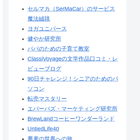
セルマカ（SerMaCar）のサービス
魔法絨毯
ヨガユニバース
健やか研究所
パパのための子育て教室
ClassiVoyageの文学作品口コミ・レ
ビューブログ
90日チャレンジ！シニアのためのパ
ソコン
転売マスタリー
エバーバズ・マーケティング研究所
BrewLandコーヒーワンダーランド
UntiedLife40
蕎麦の世界への旅