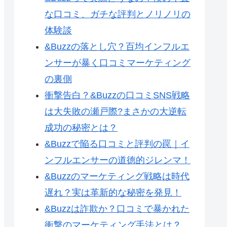
な口コミ、ガチな評判とノリノリの
体験談
&Buzzの落とし穴？百均インフルエ
ンサーが暴く口コミマーケティング
の裏側
衝撃告白？&Buzzの口コミSNS戦略
は大失敗の瀬戸際?まさかの大逆転
成功の秘密とは？
&Buzzで陥る口コミと評判の罠｜イ
ンフルエンサーの道徳的ジレンマ！
&Buzzのマーケティング戦略は時代
遅れ？実は革新的な秘密を発見！
&Buzzは詐欺か？口コミで暴かれた
衝撃のマーケティング手法とは？