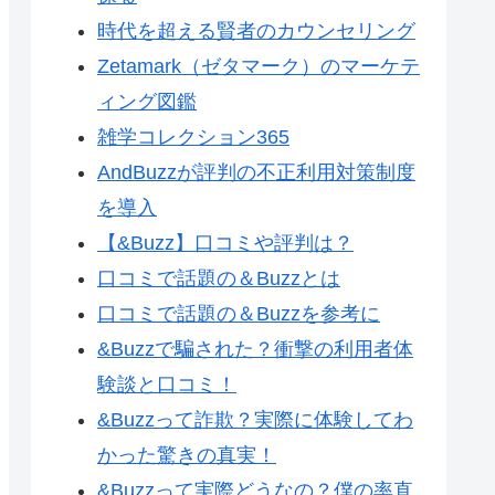
時代を超える賢者のカウンセリング
Zetamark（ゼタマーク）のマーケテ
ィング図鑑
雑学コレクション365
AndBuzzが評判の不正利用対策制度
を導入
【&Buzz】口コミや評判は？
口コミで話題の＆Buzzとは
口コミで話題の＆Buzzを参考に
&Buzzで騙された？衝撃の利用者体
験談と口コミ！
&Buzzって詐欺？実際に体験してわ
かった驚きの真実！
&Buzzって実際どうなの？僕の率直