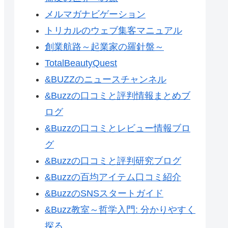
メルマガナビゲーション
トリカルのウェブ集客マニュアル
創業航路～起業家の羅針盤～
TotalBeautyQuest
&BUZZのニュースチャンネル
&Buzzの口コミと評判情報まとめブ
ログ
&Buzzの口コミとレビュー情報ブロ
グ
&Buzzの口コミと評判研究ブログ
&Buzzの百均アイテム口コミ紹介
&BuzzのSNSスタートガイド
&Buzz教室～哲学入門: 分かりやすく
探る