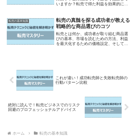
いますか？転売で得た利益を効果的に管
理するためには、税金対策が欠かせませ
ん。しかし、税金のことは難しくて敬遠
してしまう方も多いのではないでしょう
転売の真髄を探る成功者が教える
転売の基本知識
か。そこで、この記事では...
戦略的な商品選びのコツ
転売とは何か、成功者が取り組む商品選
びの基本、市場を読むための方法、利益
を最大化するための価格設定、そしてミ
スを避けるための商品選びのコツ、さら
に転売で成功するための持続力と熱意。
これらを知ることで、あなたも転売の真
髄を掴むことができます。...
これが違い！成功転売師と失敗転売師の
行動パターン比較
絶対に読んで！転売ビジネスでのリスク
回避のプロフェッショナルアドバイス
ホーム
転売の基本知識