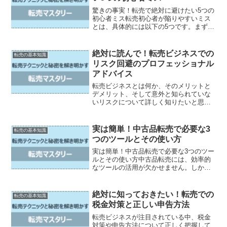
驚きの事実！転売で絶対に避けたい5つの
初心者ミス転売初心者が陥りやすいミス
とは、具体的には以下の5つです。まず、
市場価値の誤認識が一番の落とし穴で
す。多くの初心者は商品の魅力を見誤
り、高い需要を見込んで仕入れを行って
絶対に読んで！転売ビジネスでの
転売の基本知識
しまいます。しかし実際の...
リスク回避のプロフェッショナル
アドバイス
転売ビジネスとは何か、そのメリットと
デメリット、そして意外と知られていな
いリスクについて詳しく知りたいと思い
ませんか？転売ビジネスは最近注目を集
めていますが、その一方で様々なリスク
も存在します。しかし、この記事では誰
実は簡単！中古品転売で必要な3
転売の基本知識
でも読みやすく、わかりや...
つのツールとその使い方
実は簡単！中古品転売で必要な3つのツー
ルとその使い方中古品転売には、効率的
なツールの活用が欠かせません。しか
し、なかなかどのツールが必要なのか分
からない、使い方が分からないといった
悩みを抱えている方も多いのではないで
絶対に知っておきたい！転売での
転売の基本知識
しょうか。そこでこの記事...
税金対策と正しい申告方法
転売ビジネスが注目されている中、税金
対策や申告方法について正しく把握して