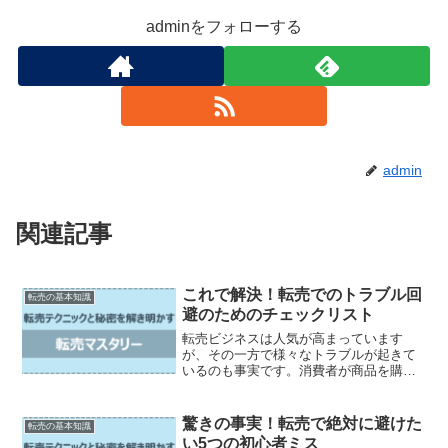
adminをフォローする
admin
関連記事
これで解決！転売でのトラブル回
転売の基本知識
避のためのチェックリスト
転売ビジネスは人気が高まっています
が、その一方で様々なトラブルが起きて
いるのも事実です。消費者が商品を購入
しても届かない、商品の状態が思ってい
たものと違う、そして最悪の場合は偽物
かもしれないというリスクもあります。
驚きの事実！転売で絶対に避けた
転売の基本知識
そこで、この記事では転売で...
い5つの初心者ミス