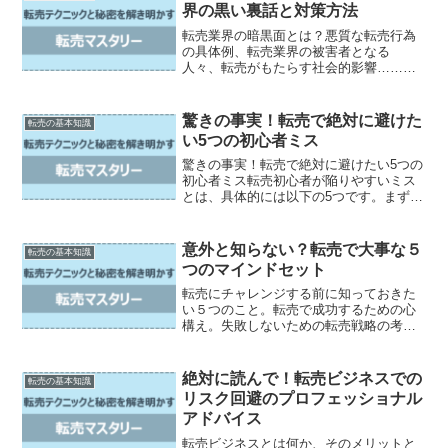
界の黒い裏話と対策方法
転売業界の暗黒面とは？悪質な転売行為
の具体例、転売業界の被害者となる
人々、転売がもたらす社会的影響……転
売業界には、多くの人々が知らない裏話
があることをご存知ですか？しかし、こ
の記事では、その裏話だけでなく、転売
驚きの事実！転売で絶対に避けた
転売の基本知識
業界の現状と対策方法について...
い5つの初心者ミス
驚きの事実！転売で絶対に避けたい5つの
初心者ミス転売初心者が陥りやすいミス
とは、具体的には以下の5つです。まず、
市場価値の誤認識が一番の落とし穴で
す。多くの初心者は商品の魅力を見誤
り、高い需要を見込んで仕入れを行って
意外と知らない？転売で大事な５
転売の基本知識
しまいます。しかし実際の...
つのマインドセット
転売にチャレンジする前に知っておきた
い５つのこと。転売で成功するための心
構え。失敗しないための転売戦略の考え
方。転売で利益を上げるための具体的な
アクション。転売ビジネスを続けるため
の極意。では、この記事では意外と知ら
絶対に読んで！転売ビジネスでの
転売の基本知識
ない転売で大事な５つのマ...
リスク回避のプロフェッショナル
アドバイス
転売ビジネスとは何か、そのメリットと