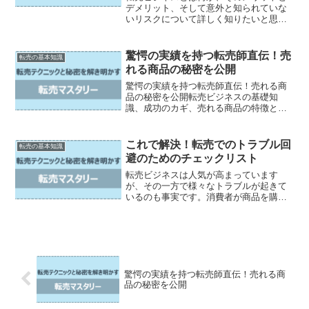
デメリット、そして意外と知られていな
いリスクについて詳しく知りたいと思い
ませんか？転売ビジネスは最近注目を集
めていますが、その一方で様々なリスク
も存在します。しかし、この記事では誰
驚愕の実績を持つ転売師直伝！売
転売の基本知識
でも読みやすく、わかりや...
れる商品の秘密を公開
驚愕の実績を持つ転売師直伝！売れる商
品の秘密を公開転売ビジネスの基礎知
識、成功のカギ、売れる商品の特徴と
は、秘密の売れ筋商品リスト公開、次へ
の一歩：どうすれば売れる商品を見つけ
られるのか。転売ビジネスに興味のある
これで解決！転売でのトラブル回
転売の基本知識
方や副業で収入を増やしたい方...
避のためのチェックリスト
転売ビジネスは人気が高まっています
が、その一方で様々なトラブルが起きて
いるのも事実です。消費者が商品を購入
しても届かない、商品の状態が思ってい
たものと違う、そして最悪の場合は偽物
かもしれないというリスクもあります。
そこで、この記事では転売で...
驚愕の実績を持つ転売師直伝！売れる商
品の秘密を公開