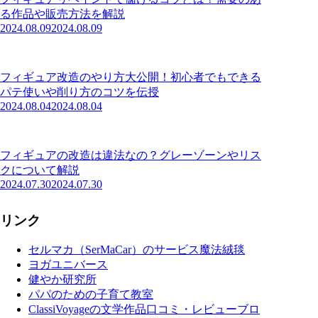
る作品や販売方法を解説
2024.08.09
2024.08.09
フィギュア改造のやり方大公開！初心者でもできる
パテ使いや削り方のコツを伝授
2024.08.04
2024.08.04
フィギュアの改造は違法なの？グレーゾーンやリス
クについて解説
2024.07.30
2024.07.30
リンク
セルマカ（SerMaCar）のサービス魔法絨毯
ヨガユニバース
健やか研究所
パパのための子育て教室
ClassiVoyageの文学作品口コミ・レビューブロ