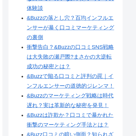
体験談
&Buzzの落とし穴？百均インフルエ
ンサーが暴く口コミマーケティング
の裏側
衝撃告白？&Buzzの口コミSNS戦略
は大失敗の瀬戸際?まさかの大逆転
成功の秘密とは？
&Buzzで陥る口コミと評判の罠｜イ
ンフルエンサーの道徳的ジレンマ！
&Buzzのマーケティング戦略は時代
遅れ？実は革新的な秘密を発見！
&Buzzは詐欺か？口コミで暴かれた
衝撃のマーケティング手法とは？
&Buzz口コミの暗い側面？知られざ