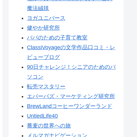
魔法絨毯
ヨガユニバース
健やか研究所
パパのための子育て教室
ClassiVoyageの文学作品口コミ・レ
ビューブログ
90日チャレンジ！シニアのためのパ
ソコン
転売マスタリー
エバーバズ・マーケティング研究所
BrewLandコーヒーワンダーランド
UntiedLife40
蕎麦の世界への旅
メルマガナビゲーション