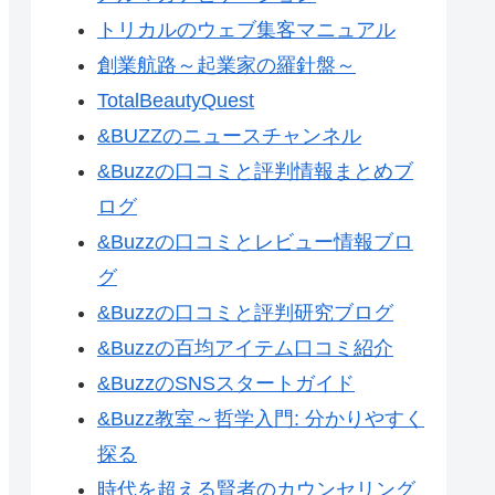
トリカルのウェブ集客マニュアル
創業航路～起業家の羅針盤～
TotalBeautyQuest
&BUZZのニュースチャンネル
&Buzzの口コミと評判情報まとめブ
ログ
&Buzzの口コミとレビュー情報ブロ
グ
&Buzzの口コミと評判研究ブログ
&Buzzの百均アイテム口コミ紹介
&BuzzのSNSスタートガイド
&Buzz教室～哲学入門: 分かりやすく
探る
時代を超える賢者のカウンセリング