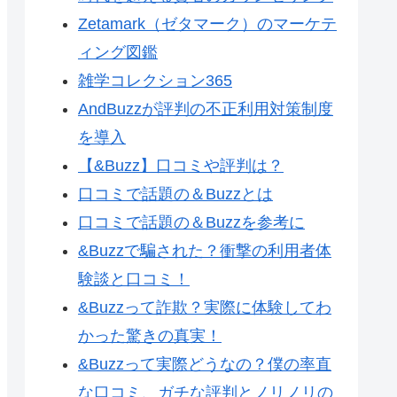
Zetamark（ゼタマーク）のマーケテ
ィング図鑑
雑学コレクション365
AndBuzzが評判の不正利用対策制度
を導入
【&Buzz】口コミや評判は？
口コミで話題の＆Buzzとは
口コミで話題の＆Buzzを参考に
&Buzzで騙された？衝撃の利用者体
験談と口コミ！
&Buzzって詐欺？実際に体験してわ
かった驚きの真実！
&Buzzって実際どうなの？僕の率直
な口コミ、ガチな評判とノリノリの