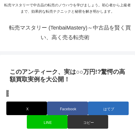
転売マスタリーで中古品の転売のノウハウを学びましょう。初心者から上級者
まで、効果的な転売テクニックと秘密を解き明かします。
転売マスタリー (TenbaiMastery)～中古品を賢く買
い、高く売る転売術
このアンティーク、実は○○万円!?驚愕の高
額買取実例を大公開！
アンティーク・コレクタブルの転売
X
Facebook
はてブ
LINE
コピー