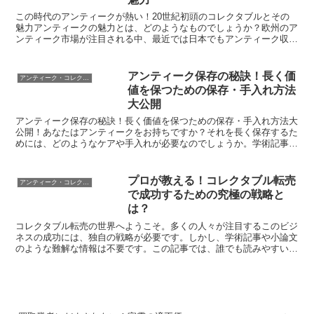
この時代のアンティークが熱い！20世紀初頭のコレクタブルとその
魅力アンティークの魅力とは、どのようなものでしょうか？欧州のア
ンティーク市場が注目される中、最近では日本でもアンティーク収集
が盛んになってきました。しかし、一般の方々にはアンティ...
アンティーク保存の秘訣！長く価
アンティーク・コレクタブルの転売
値を保つための保存・手入れ方法
大公開
アンティーク保存の秘訣！長く価値を保つための保存・手入れ方法大
公開！あなたはアンティークをお持ちですか？それを長く保存するた
めには、どのようなケアや手入れが必要なのでしょうか。学術記事や
小論文は難しくて読みづらいものですが、この記事では誰で...
プロが教える！コレクタブル転売
アンティーク・コレクタブルの転売
で成功するための究極の戦略と
は？
コレクタブル転売の世界へようこそ。多くの人々が注目するこのビジ
ネスの成功には、独自の戦略が必要です。しかし、学術記事や小論文
のような難解な情報は不要です。この記事では、誰でも読みやすいお
手本のスタイルで、コレクタブル転売で成功するための究極...