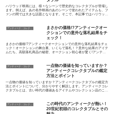
ハリウッド映画には、様々なシーンで歴史的なコレクタブルが登場し
ます。例えば、あの名作映画のあのシーンで使われたアイテムも、フ
ァンの間では大きな話題となります。そこで、本記事ではハリウッド
が愛した歴史的コレクタブルについて詳しく紹介します。ま...
まさかの価格!?アンティークオー
アンティーク・コレクタブルの転売
クションでの意外な落札結果をチ
ェック！
まさかの価格!?アンティークオークションでの意外な落札結果をチェ
ック！オークションの舞台裏、いくらで落札！？意外な結果のアイテ
ムたち、高額落札商品の秘密、オークション初心者が驚く!アンティ
ークの価格変動。あなたは、オークションに参加したこと...
一点物の価値を知っていますか？
アンティーク・コレクタブルの転売
アンティークコレクタブルの鑑定
方法とポイント
一点物の価値を知っていますか？アンティークコレクタブルの鑑定方
法とポイントについて、分かりやすく解説します。アンティークコレ
クタブルとは、古い時代の価値あるアイテムやコレクション品のこと
を指します。これらのアイテムには、歴史的な背景や独特の...
この時代のアンティークが熱い！
アンティーク・コレクタブルの転売
20世紀初頭のコレクタブルとその
魅力