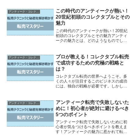
すいスタイルでお届けいたします。まず
はアンティークの見分け方の入門編から
この時代のアンティークが熱い！
アンティーク・コレクタブルの転売
始めましょう。アンティー...
20世紀初頭のコレクタブルとその
魅力
この時代のアンティークが熱い！20世紀
初頭のコレクタブルとその魅力アンティ
ークの魅力とは、どのようなものでしょ
うか？欧州のアンティーク市場が注目さ
れる中、最近では日本でもアンティーク
収集が盛んになってきました。しかし、
プロが教える！コレクタブル転売
アンティーク・コレクタブルの転売
一般の方々にはアンティ...
で成功するための究極の戦略と
は？
コレクタブル転売の世界へようこそ。多
くの人々が注目するこのビジネスの成功
には、独自の戦略が必要です。しかし、
学術記事や小論文のような難解な情報は
不要です。この記事では、誰でも読みや
すいお手本のスタイルで、コレクタブル
アンティーク転売で失敗しないた
アンティーク・コレクタブルの転売
転売で成功するための究極...
めに！初心者が絶対に避けるべき
5つのポイント
アンティーク転売で失敗しないために初
心者が気をつけるべきポイントを教えま
す！アンティークの魅力に惹かれて転売
を始める人も多いですが、注意が必要で