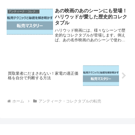
す。なぜなら、失敗が多いからです。こ
の記事では、アンティーク転売初心者向
あの映画のあのシーンにも登場！
アンティーク・コレクタブルの転売
けに、失敗しないために絶...
ハリウッドが愛した歴史的コレク
タブル
ハリウッド映画には、様々なシーンで歴
史的なコレクタブルが登場します。例え
ば、あの名作映画のあのシーンで使われ
たアイテムも、ファンの間では大きな話
題となります。そこで、本記事ではハリ
ウッドが愛した歴史的コレクタブルにつ
いて詳しく紹介します。ま...
買取業者にだまされない！家電の適正価
格を自分で判断する方法
ホーム
アンティーク・コレクタブルの転売