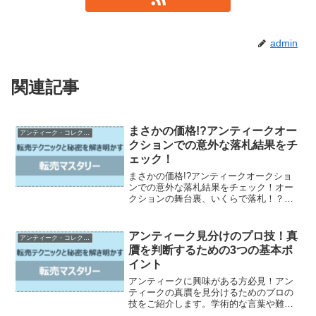
admin
関連記事
まさかの価格!?アンティークオー
アンティーク・コレクタブルの転売
クションでの意外な落札結果をチ
ェック！
まさかの価格!?アンティークオークショ
ンでの意外な落札結果をチェック！オー
クションの舞台裏、いくらで落札！？意
外な結果のアイテムたち、高額落札商品
の秘密、オークション初心者が驚く!アン
ティークの価格変動。あなたは、オーク
アンティーク見分けのプロ技！真
アンティーク・コレクタブルの転売
ションに参加したこと...
贋を判断するための3つの基本ポ
イント
アンティークに興味がある方必見！アン
ティークの真贋を見分けるためのプロの
技をご紹介します。学術的な言葉や難し
い専門用語は一切使わず、誰でも読みや