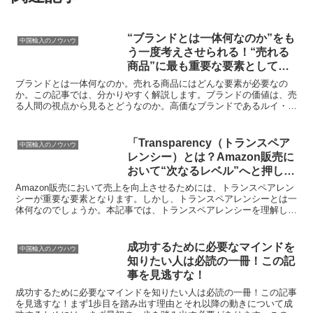
“ブランドとは一体何なのか”をも
中国輸入のノウハウ
う一度考えさせられる！“売れる
商品”に最も重要な要素として注
目せよ！
ブランドとは一体何なのか。売れる商品にはどんな要素が必要なの
か。この記事では、分かりやすく解説します。ブランドの価値は、売
る人間の視点から見るとどうなのか。高価なブランドであるルイ・ヴ
ィトンの成功事例を紹介します。また、名声だけではないブラ...
「Transparency（トランスペア
中国輸入のノウハウ
レンシー）とは？Amazon販売に
おいて“次なるレベル”へと押し上
げる究極の戦略とは？」
Amazon販売において売上を向上させるためには、トランスペアレン
シーが重要な要素となります。しかし、トランスペアレンシーとは一
体何なのでしょうか。本記事では、トランスペアレンシーを理解し、
Amazon販売におけるその重要性について詳しく解...
成功するために必要なマインドを
中国輸入のノウハウ
知りたい人は必読の一冊！この記
事を見逃すな！
成功するために必要なマインドを知りたい人は必読の一冊！この記事
を見逃すな！まず1歩目を踏み出す理由とそれ以降の動きについて成