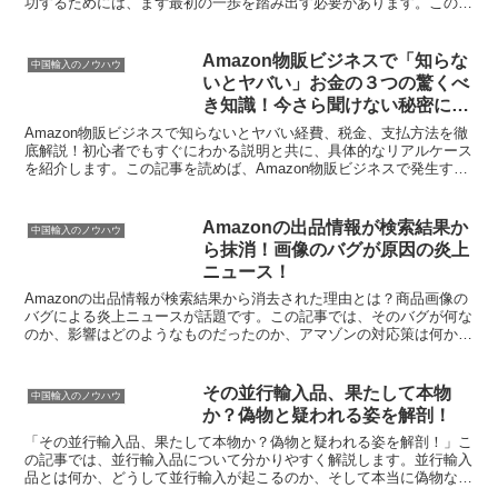
功するためには、まず最初の一歩を踏み出す必要があります。この一
歩を踏み出すことによって、自分自身への決意やモチベーシ...
Amazon物販ビジネスで「知らな
中国輸入のノウハウ
いとヤバい」お金の３つの驚くべ
き知識！今さら聞けない秘密に迫
る！
Amazon物販ビジネスで知らないとヤバい経費、税金、支払方法を徹
底解説！初心者でもすぐにわかる説明と共に、具体的なリアルケース
を紹介します。この記事を読めば、Amazon物販ビジネスで発生する
経費や税金についての基礎知識が身に付きます。ま...
Amazonの出品情報が検索結果か
中国輸入のノウハウ
ら抹消！画像のバグが原因の炎上
ニュース！
Amazonの出品情報が検索結果から消去された理由とは？商品画像の
バグによる炎上ニュースが話題です。この記事では、そのバグが何な
のか、影響はどのようなものだったのか、アマゾンの対応策は何かな
どを詳しく解説しています。また、購入者側から見た画...
その並行輸入品、果たして本物
中国輸入のノウハウ
か？偽物と疑われる姿を解剖！
「その並行輸入品、果たして本物か？偽物と疑われる姿を解剖！」こ
の記事では、並行輸入品について分かりやすく解説します。並行輸入
品とは何か、どうして並行輸入が起こるのか、そして本当に偽物なの
かについて知りたい方におすすめです。さらに、ネットで購...