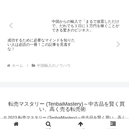
中国からの輸入で「まるで放置しただけ
で、だれでも１日に１万円を稼ぐことが
できる驚きのビジネス」
成功するために必要なマインドを知りた
い人は必読の一冊！この記事を見逃す
な！
ホーム
中国輸入のノウハウ
転売マスタリー (TenbaiMastery)～中古品を賢く買
い、高く売る転売術
© 2023 転売マスタリー (TenbaiMastery)～中古品を賢く買い、高く
売る転売術.