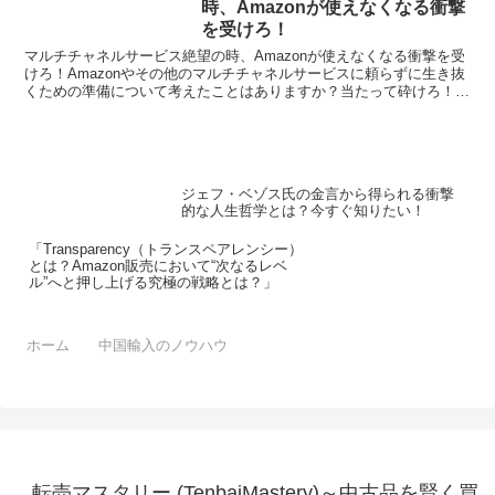
時、Amazonが使えなくなる衝撃
を受けろ！
マルチチャネルサービス絶望の時、Amazonが使えなくなる衝撃を受
けろ！Amazonやその他のマルチチャネルサービスに頼らずに生き抜
くための準備について考えたことはありますか？当たって砕けろ！
Amazonがダウンした時のショッピング体験の変...
ジェフ・ベゾス氏の金言から得られる衝撃
的な人生哲学とは？今すぐ知りたい！
「Transparency（トランスペアレンシー）
とは？Amazon販売において“次なるレベ
ル”へと押し上げる究極の戦略とは？」
ホーム
中国輸入のノウハウ
転売マスタリー (TenbaiMastery)～中古品を賢く買