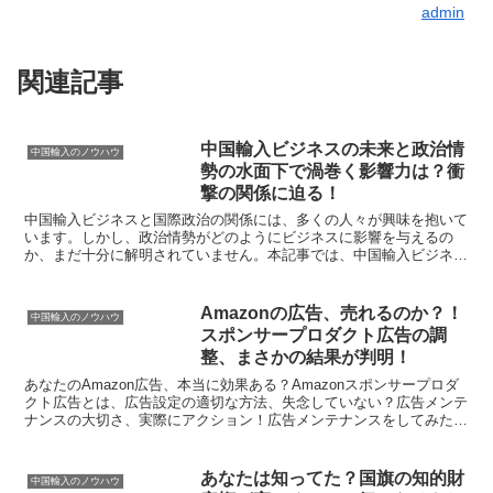
admin
関連記事
中国輸入ビジネスの未来と政治情
中国輸入のノウハウ
勢の水面下で渦巻く影響力は？衝
撃の関係に迫る！
中国輸入ビジネスと国際政治の関係には、多くの人々が興味を抱いて
います。しかし、政治情勢がどのようにビジネスに影響を与えるの
か、まだ十分に解明されていません。本記事では、中国輸入ビジネス
が今後直面するであろう課題や、政治の影響力について詳しく...
Amazonの広告、売れるのか？！
中国輸入のノウハウ
スポンサープロダクト広告の調
整、まさかの結果が判明！
あなたのAmazon広告、本当に効果ある？Amazonスポンサープロダ
クト広告とは、広告設定の適切な方法、失念していない？広告メンテ
ナンスの大切さ、実際にアクション！広告メンテナンスをしてみた結
果、広告メンテナンスの結果は？衝撃の結果を公開...
あなたは知ってた？国旗の知的財
中国輸入のノウハウ