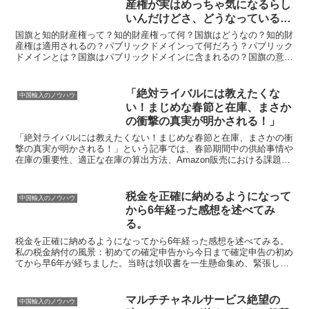
産権が実はめっちゃ気になるらし
いんだけどさ、どうなっているの
か気になりませんか？
国旗と知的財産権って？知的財産権って何？国旗はどうなの？知的財
産権は適用されるの？パブリックドメインって何だろう？パブリック
ドメインとは？国旗はパブリックドメインに含まれるの？国旗の意味
とそれに対する各国の考え方、それぞれの国の国旗に込めら...
「絶対ライバルには教えたくな
中国輸入のノウハウ
い！まじめな春節と在庫、まさか
の衝撃の真実が明かされる！」
「絶対ライバルには教えたくない！まじめな春節と在庫、まさかの衝
撃の真実が明かされる！」という記事では、春節期間中の供給事情や
在庫の重要性、適正な在庫の算出方法、Amazon販売における課題
点、全商品での在庫調整を企図しない理由、中国輸入での...
税金を正確に納めるようになって
中国輸入のノウハウ
から6年経った感想を述べてみ
る。
税金を正確に納めるようになってから6年経った感想を述べてみる。
私の税金納付の風景：初めての確定申告から今日まで確定申告の初め
てから早6年が経ちました。当時は領収書を一生懸命集め、緊張しま
くりでしたが、今では慣れたものです。初めての確定申告で...
マルチチャネルサービス絶望の
中国輸入のノウハウ