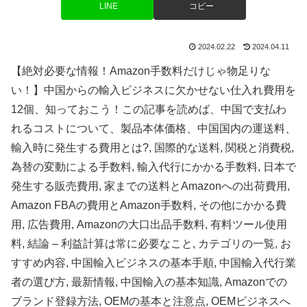
LINE
コピー
2024.02.22
2024.04.11
【絶対必要な情報！Amazon手数料だけじゃ物足りな
い！】中国からの輸入ビジネスに欠かせない仕入れ費用を
12個、知っておこう！この記事を読めば、中国で支払わ
れるコストについて、製品本体価格、中国国内の運送料、
輸入時に発生する費用とは?, 国際的な送料, 関税と消費税,
為替の変動による手数料, 輸入代行にかかる手数料, 日本で
発生する販売費用, 家までの送料とAmazonへの出荷費用,
Amazon FBAの費用とAmazon手数料, その他にかかる費
用, 広告費用, Amazonの大口出品手数料, 有料ツール使用
料, 結論 – 利益計算は常に必要なこと, カテゴリの一覧, お
すすめ内容, 中国輸入ビジネスの基本手順, 中国輸入代行業
者の選び方, 最新情報, 中国輸⼊の基本知識, Amazonでの
ブランド登録方法, OEMの基本と注意点, OEMビジネスへ