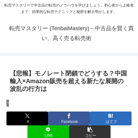
転売マスタリーで中古品の転売のノウハウを学びましょう。初心者から上級者
まで、効果的な転売テクニックと秘密を解き明かします。
転売マスタリー (TenbaiMastery)～中古品を賢く買
い、高く売る転売術
【悲報】モノレート閉鎖でどうする？中国
輸入×Amazon販売を超える新たな展開の
波乱の行方は
中国輸入のノウハウ
X
Facebook
はてブ
LINE
コピー