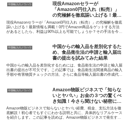
現役Amazonセラーが
中国輸入のノウハウ
「Amazon0円仕入れ（転売）」
の究極解を徹底謳い上げる！最新
情報も満載！
現役Amazonセラーが「Amazon0円仕入れ（転売）」の究極解を徹底
謳い上げる！最新情報も満載！0円でAmazon商品をゲットする方法
があるとしたら、利益は90%以上も可能でしょうか？その手法を今回
の記事では公開しています。さらに、商品...
中国からの輸入品を差別化するた
中国輸入のノウハウ
め、食品衛生法の申請と輸入届出
書の提出を試みてみた結果
中国からの輸入品を差別化するためには、食品衛生法の申請と輸入届
出書の提出が不可欠です。この記事では、食品衛生法関連商品の輸入
手順や有害物質チェックの方法、さらに食品等輸入届出書の作成代行
について詳しく解説しています。また、輸入業者が避けるべ...
Amazon物販ビジネスで「知らな
中国輸入のノウハウ
いとヤバい」お金の３つの驚くべ
き知識！今さら聞けない秘密に迫
る！
Amazon物販ビジネスで知らないとヤバい経費、税金、支払方法を徹
底解説！初心者でもすぐにわかる説明と共に、具体的なリアルケース
を紹介します。この記事を読めば、Amazon物販ビジネスで発生する
経費や税金についての基礎知識が身に付きます。ま...