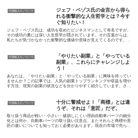
ジェフ・ベゾス氏の金言から得ら
中国輸入のノウハウ
れる衝撃的な人生哲学とは？今す
ぐ知りたい！
ジェフ・ベゾス氏は、成功を収めたビジネスマンとして有名ですが、
その成功の裏には深い人生哲学が隠されています。その言葉からは、
私たちが気づかなかった衝撃的な価値や意味が見えてくるのです。こ
の記事では、表面的な成功や金銭的な価値だけでなく、本当...
「やりたい副業」と「やっている
中国輸入のノウハウ
副業」、これらにチャレンジしよ
う！
あなたは、「やりたい副業」と「やっている副業」に興味を持ってい
ませんか？この記事では、人気の副業トップランキングや収益を増や
す方法、現実の副業の状況などを分かりやすく紹介しています。さら
に、おすすめの副業と始め方、成功するための注意点なども...
十分に警戒せよ！「商標」とは違
中国輸入のノウハウ
うぞ、それは「意匠」だぞ。
取り扱う商品が軽い・小さい・破損しにくい理由自動車パーツの細分
化とは何か、自動車パーツの取り扱い注意点、またそれらと商標や意
匠の違いについても知っておく必要があります。現在の市場で売られ
ている商品の安全性や自信をもって売るためのカーパーツの...