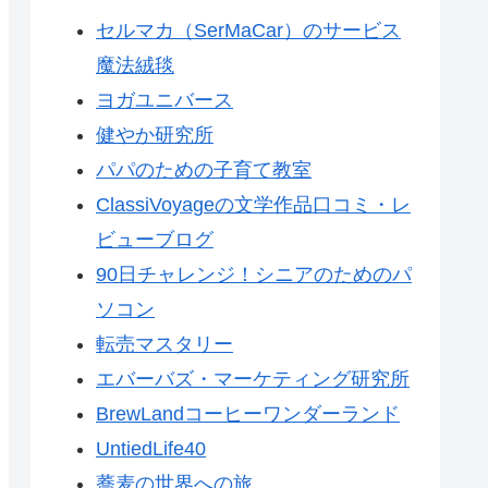
セルマカ（SerMaCar）のサービス
魔法絨毯
ヨガユニバース
健やか研究所
パパのための子育て教室
ClassiVoyageの文学作品口コミ・レ
ビューブログ
90日チャレンジ！シニアのためのパ
ソコン
転売マスタリー
エバーバズ・マーケティング研究所
BrewLandコーヒーワンダーランド
UntiedLife40
蕎麦の世界への旅