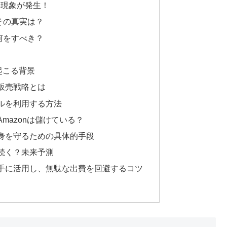
字現象が発生！
その真実は？
何をすべき？
！
起こる背景
販売戦略とは
ルを利用する方法
mazonは儲けている？
身を守るための具体的手段
続く？未来予測
手に活用し、無駄な出費を回避するコツ