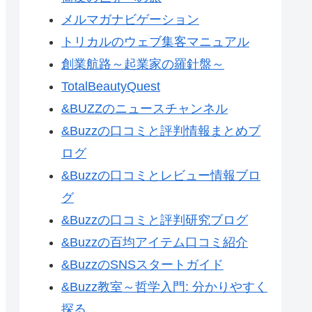
メルマガナビゲーション
トリカルのウェブ集客マニュアル
創業航路～起業家の羅針盤～
TotalBeautyQuest
&BUZZのニュースチャンネル
&Buzzの口コミと評判情報まとめブ
ログ
&Buzzの口コミとレビュー情報ブロ
グ
&Buzzの口コミと評判研究ブログ
&Buzzの百均アイテム口コミ紹介
&BuzzのSNSスタートガイド
&Buzz教室～哲学入門: 分かりやすく
探る