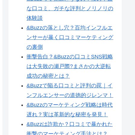
な口コミ、ガチな評判とノリノリの
体験談
&Buzzの落とし穴？百均インフルエ
ンサーが暴く口コミマーケティング
の裏側
衝撃告白？&Buzzの口コミSNS戦略
は大失敗の瀬戸際?まさかの大逆転
成功の秘密とは？
&Buzzで陥る口コミと評判の罠｜イ
ンフルエンサーの道徳的ジレンマ！
&Buzzのマーケティング戦略は時代
遅れ？実は革新的な秘密を発見！
&Buzzは詐欺か？口コミで暴かれた
衝撃のマーケティング手法とは？