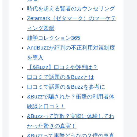
時代を超える賢者のカウンセリング
Zetamark（ゼタマーク）のマーケテ
ィング図鑑
雑学コレクション365
AndBuzzが評判の不正利用対策制度
を導入
【&Buzz】口コミや評判は？
口コミで話題の＆Buzzとは
口コミで話題の＆Buzzを参考に
&Buzzで騙された？衝撃の利用者体
験談と口コミ！
&Buzzって詐欺？実際に体験してわ
かった驚きの真実！
&Buzzって実際どうなの？僕の率直