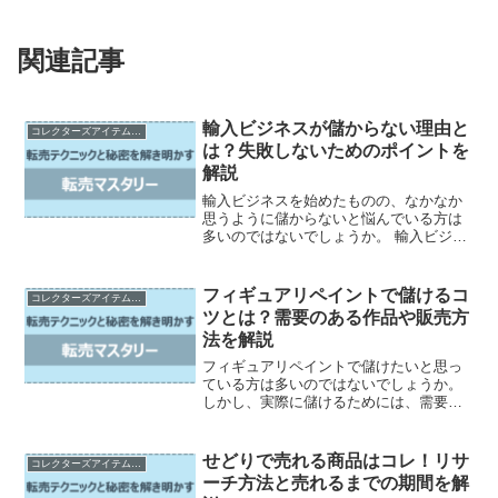
関連記事
輸入ビジネスが儲からない理由と
コレクターズアイテムの売買とカスタマイズ
は？失敗しないためのポイントを
解説
輸入ビジネスを始めたものの、なかなか
思うように儲からないと悩んでいる方は
多いのではないでしょうか。 輸入ビジネ
スには、独自の難しさがあり、うまくい
かない理由も様々です。 しかし、失敗す
る人に共通する特徴があるのもまた事実
フィギュアリペイントで儲けるコ
コレクターズアイテムの売買とカスタマイズ
です。 この記事では...
ツとは？需要のある作品や販売方
法を解説
フィギュアリペイントで儲けたいと思っ
ている方は多いのではないでしょうか。
しかし、実際に儲けるためには、需要の
ある作品を作ることや、効果的な販売方
法を知る必要があります。 そこで、この
記事では、フィギュアリペイントで儲け
せどりで売れる商品はコレ！リサ
コレクターズアイテムの売買とカスタマイズ
たい方向けに、人気の...
ーチ方法と売れるまでの期間を解