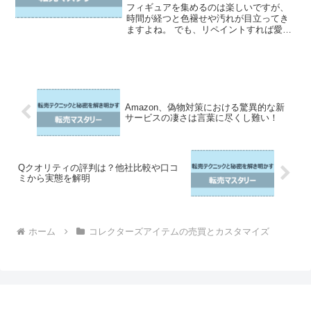
で徹底解説
フィギュアを集めるのは楽しいですが、
時間が経つと色褪せや汚れが目立ってき
ますよね。 でも、リペイントすれば愛着
のあるフィギュアを新品同様に蘇らせる
ことができるんです。 初心者の方でも、
適切な道具と基本的なテクニックさえ押
さえれば、プロ並みの...
Amazon、偽物対策における驚異的な新
サービスの凄さは言葉に尽くし難い！
Qクオリティの評判は？他社比較や口コ
ミから実態を解明
ホーム
コレクターズアイテムの売買とカスタマイズ