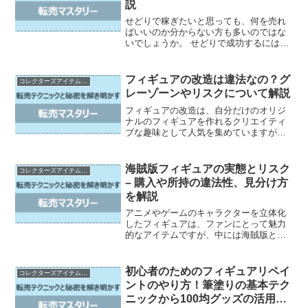
説
せどりで稼ぎたいと思っても、何を売れ
ばいいのか分からない方も多いのではな
いでしょうか。 せどりで成功するには、
売れる商品を見つけることが重要です
が、そのためのリサーチ方法や売れる商
品の特徴を知ることが大切です。 この記
フィギュアの改造は違法なの？グ
コレクターズアイテムの売買とカスタマイズ
事では、せどり初心者の...
レーゾーンやリスクについて解説
フィギュアの改造は、自分だけのオリジ
ナルのフィギュアを作れるクリエイティ
ブな趣味として人気を集めていますが、
実は違法になるケースもあるグレーゾー
ンの領域なのです。 改造の実態や法律的
な観点、そしてリスクや注意点など、フ
海賊版フィギュアの実態とリスク
コレクターズアイテムの売買とカスタマイズ
ィギュア改造に関する疑...
– 購入や所持の違法性、見分け方
を解説
アニメやゲームのキャラクターを立体化
したフィギュアは、ファンにとって魅力
的なアイテムですが、中には海賊版と呼
ばれる非公式の製品も出回っています。
海賊版フィギュアは正規品に比べて安価
で手に入りやすいものの、質の低さや違
初心者のためのフィギュアリペイ
コレクターズアイテムの売買とカスタマイズ
法性など、さまざまな問...
ントのやり方！筆塗りの基本テク
ニックから100均グッズの活用ま