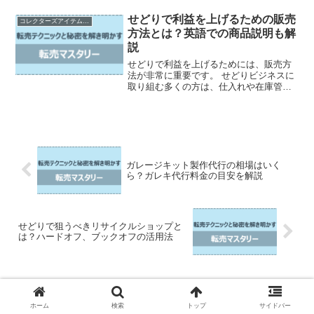
実は、せどりを行う上で、古物商許可証
が必要になるケースがあるのです。 しか
せどりで利益を上げるための販売
コレクターズアイテムの売買とカスタマイズ
し、古物商許可証の...
方法とは？英語での商品説明も解
説
せどりで利益を上げるためには、販売方
法が非常に重要です。 せどりビジネスに
取り組む多くの方は、仕入れや在庫管理
には気を付けていますが、肝心の販売方
法がうまくいかず、思うように利益が上
がらないことがあります。 しかし、適切
な販売方法を実践すれ...
ガレージキット製作代行の相場はいく
ら？ガレキ代行料金の目安を解説
せどりで狙うべきリサイクルショップと
は？ハードオフ、ブックオフの活用法
ホーム
コレクターズアイテムの売買とカスタマイズ
ホーム
検索
トップ
サイドバー