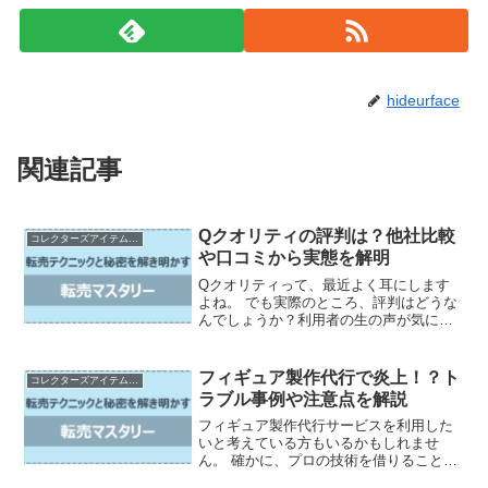
hideurface
関連記事
Qクオリティの評判は？他社比較
コレクターズアイテムの売買とカスタマイズ
や口コミから実態を解明
Qクオリティって、最近よく耳にします
よね。 でも実際のところ、評判はどうな
んでしょうか？利用者の生の声が気にな
るところです。 そこで今回は、Qクオリ
ティの口コミを徹底的に調査してみまし
た。 料金プランや他社との比較、Qクオ
フィギュア製作代行で炎上！？ト
コレクターズアイテムの売買とカスタマイズ
リティならではの強...
ラブル事例や注意点を解説
フィギュア製作代行サービスを利用した
いと考えている方もいるかもしれませ
ん。 確かに、プロの技術を借りること
で、自分だけでは作れないクオリティの