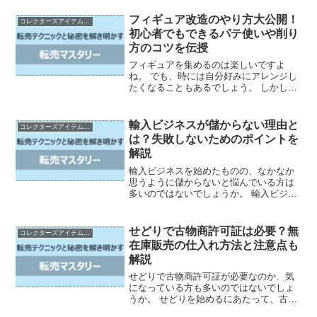
高いフィギュアを手に入れることができ
るでしょう。 しかし、フィギュア製作代
フィギュア改造のやり方大公開！
コレクターズアイテムの売買とカスタマイズ
行サービスを利用する際に...
初心者でもできるパテ使いや削り
方のコツを伝授
フィギュアを集めるのは楽しいですよ
ね。 でも、時には自分好みにアレンジし
たくなることもあるでしょう。 しかし、
フィギュア改造は難しそうで手を出せな
いと思っている方も多いのではないでし
ょうか。 この記事では、フィギュア改造
輸入ビジネスが儲からない理由と
コレクターズアイテムの売買とカスタマイズ
初心者の方向けに、必...
は？失敗しないためのポイントを
解説
輸入ビジネスを始めたものの、なかなか
思うように儲からないと悩んでいる方は
多いのではないでしょうか。 輸入ビジネ
スには、独自の難しさがあり、うまくい
かない理由も様々です。 しかし、失敗す
る人に共通する特徴があるのもまた事実
せどりで古物商許可証は必要？無
コレクターズアイテムの売買とカスタマイズ
です。 この記事では...
在庫販売の仕入れ方法と注意点も
解説
せどりで古物商許可証が必要なのか、気
になっている方も多いのではないでしょ
うか。 せどりを始めるにあたって、古物
商許可証の取得は必須なのでしょうか。