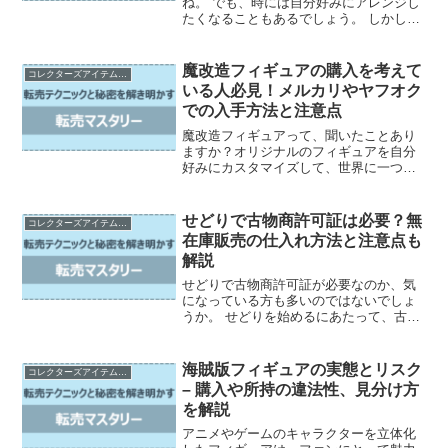
ね。 でも、時には自分好みにアレンジし
たくなることもあるでしょう。 しかし、
フィギュア改造は難しそうで手を出せな
いと思っている方も多いのではないでし
ょうか。 この記事では、フィギュア改造
魔改造フィギュアの購入を考えて
コレクターズアイテムの売買とカスタマイズ
初心者の方向けに、必...
いる人必見！メルカリやヤフオク
での入手方法と注意点
魔改造フィギュアって、聞いたことあり
ますか？オリジナルのフィギュアを自分
好みにカスタマイズして、世界に一つだ
けのフィギュアを作り上げるんです。 そ
んな魔改造フィギュアは、コアなファン
の間で人気が高まっているんですが、入
せどりで古物商許可証は必要？無
コレクターズアイテムの売買とカスタマイズ
手するのはちょっと大変...
在庫販売の仕入れ方法と注意点も
解説
せどりで古物商許可証が必要なのか、気
になっている方も多いのではないでしょ
うか。 せどりを始めるにあたって、古物
商許可証の取得は必須なのでしょうか。
実は、せどりを行う上で、古物商許可証
が必要になるケースがあるのです。 しか
海賊版フィギュアの実態とリスク
コレクターズアイテムの売買とカスタマイズ
し、古物商許可証の...
– 購入や所持の違法性、見分け方
を解説
アニメやゲームのキャラクターを立体化