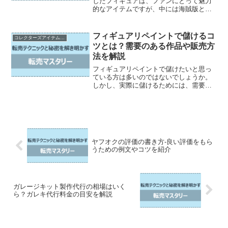
したフィギュアは、ファンにとって魅力
的なアイテムですが、中には海賊版と呼
ばれる非公式の製品も出回っています。
海賊版フィギュアは正規品に比べて安価
で手に入りやすいものの、質の低さや違
フィギュアリペイントで儲けるコ
コレクターズアイテムの売買とカスタマイズ
法性など、さまざまな問...
ツとは？需要のある作品や販売方
法を解説
フィギュアリペイントで儲けたいと思っ
ている方は多いのではないでしょうか。
しかし、実際に儲けるためには、需要の
ある作品を作ることや、効果的な販売方
法を知る必要があります。 そこで、この
記事では、フィギュアリペイントで儲け
たい方向けに、人気の...
ヤフオクの評価の書き方-良い評価をもら
うための例文やコツを紹介
ガレージキット製作代行の相場はいく
ら？ガレキ代行料金の目安を解説