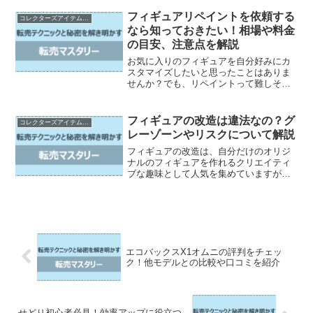
多いのではないでしょうか。 そこでこの
記事では、ヤフオクで高評価を獲得する
フィギュアリペイントを依頼する
コレクターズアイテムの売買とカスタマイズ
ためのコツを、丁寧な...
なら知っておきたい！相場や料金
の目安、注意点を解説
お気に入りのフィギュアを自分好みにカ
スタマイズしたいと思ったことはありま
せんか？でも、リペイントって難しそう
だし、費用もかかりそう…と二の足を踏
んでいる方も多いのではないでしょう
か。 確かにリペイントには専門的な技術
フィギュアの改造は違法なの？グ
コレクターズアイテムの売買とカスタマイズ
が必要ですし、依頼する際...
レーゾーンやリスクについて解説
フィギュアの改造は、自分だけのオリジ
ナルのフィギュアを作れるクリエイティ
ブな趣味として人気を集めていますが、
実は違法になるケースもあるグレーゾー
ンの領域なのです。 改造の実態や法律的
な観点、そしてリスクや注意点など、フ
ィギュア改造に関する疑...
エコバックスX1オムニの評判をチェッ
ク！他モデルとの比較や口コミを紹介
せどり初心者必見！効率アップに役立つ