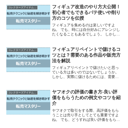
ね。 そこで、この記事ではブランド品せ
どり初心者の方向けに、成功するための
フィギュア改造のやり方大公開！
コレクターズアイテムの売買とカスタマイズ
必須知識をわかりやすくま...
初心者でもできるパテ使いや削り
方のコツを伝授
フィギュアを集めるのは楽しいですよ
ね。 でも、時には自分好みにアレンジし
たくなることもあるでしょう。 しかし、
フィギュア改造は難しそうで手を出せな
いと思っている方も多いのではないでし
ょうか。 この記事では、フィギュア改造
フィギュアリペイントで儲けるコ
コレクターズアイテムの売買とカスタマイズ
初心者の方向けに、必...
ツとは？需要のある作品や販売方
法を解説
フィギュアリペイントで儲けたいと思っ
ている方は多いのではないでしょうか。
しかし、実際に儲けるためには、需要の
ある作品を作ることや、効果的な販売方
法を知る必要があります。 そこで、この
記事では、フィギュアリペイントで儲け
ヤフオクの評価の書き方-良い評
コレクターズアイテムの売買とカスタマイズ
たい方向けに、人気の...
価をもらうための例文やコツを紹
介
ヤフオクで取引をする際、高評価をもら
うことは売り手としてとても重要ですよ
ね。 でも、どうすれば良い評価をもらえ
るのか、具体的な方法が分からない方も