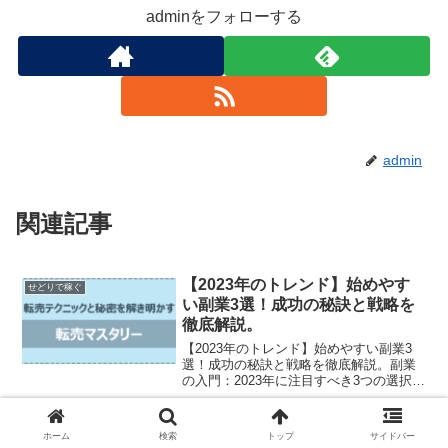
adminをフォローする
admin
関連記事
【2023年のトレンド】始めやす
せどりで稼ぐ
い副業3選！成功の秘訣と戦略を
徹底解説。
【2023年のトレンド】始めやすい副業3
選！成功の秘訣と戦略を徹底解説。副業
の入門：2023年に注目すべき3つの選択肢
2023年は副業を始める絶好の機会です。
いくつかの選択肢から自分に合った副業
を選ぶことが重要ですが、その前に副業
【衝撃解禁】ロレックス ヨット
ホーム
検索
トップ
サイドバー
せどりで稼ぐ
を始める前...