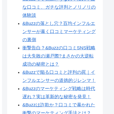
な口コミ、ガチな評判とノリノリの
体験談
&Buzzの落とし穴？百均インフルエ
ンサーが暴く口コミマーケティング
の裏側
衝撃告白？&Buzzの口コミSNS戦略
は大失敗の瀬戸際?まさかの大逆転
成功の秘密とは？
&Buzzで陥る口コミと評判の罠｜イ
ンフルエンサーの道徳的ジレンマ！
&Buzzのマーケティング戦略は時代
遅れ？実は革新的な秘密を発見！
&Buzzは詐欺か？口コミで暴かれた
衝撃のマーケティング手法とは？