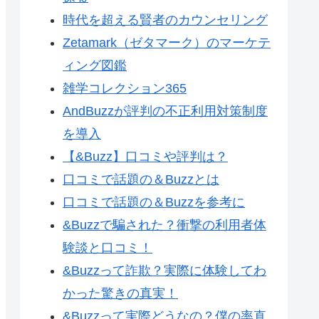
時代を超える賢者のカウンセリング
Zetamark（ゼタマーク）のマーケテ
ィング図鑑
雑学コレクション365
AndBuzzが評判の不正利用対策制度
を導入
【&Buzz】口コミや評判は？
口コミで話題の＆Buzzとは
口コミで話題の＆Buzzを参考に
&Buzzで騙された？衝撃の利用者体
験談と口コミ！
&Buzzって詐欺？実際に体験してわ
かった驚きの真実！
&Buzzって実際どうなの？僕の率直