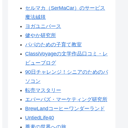
セルマカ（SerMaCar）のサービス
魔法絨毯
ヨガユニバース
健やか研究所
パパのための子育て教室
ClassiVoyageの文学作品口コミ・レ
ビューブログ
90日チャレンジ！シニアのためのパ
ソコン
転売マスタリー
エバーバズ・マーケティング研究所
BrewLandコーヒーワンダーランド
UntiedLife40
蕎麦の世界への旅