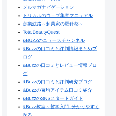
メルマガナビゲーション
トリカルのウェブ集客マニュアル
創業航路～起業家の羅針盤～
TotalBeautyQuest
&BUZZのニュースチャンネル
&Buzzの口コミと評判情報まとめブ
ログ
&Buzzの口コミとレビュー情報ブロ
グ
&Buzzの口コミと評判研究ブログ
&Buzzの百均アイテム口コミ紹介
&BuzzのSNSスタートガイド
&Buzz教室～哲学入門: 分かりやすく
探る