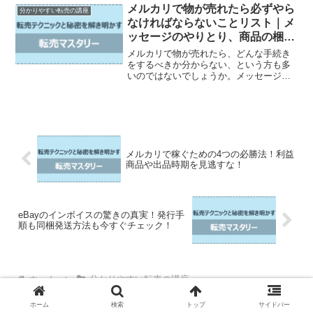
発生する税金や具体的な節税対策につい
メルカリで物が売れたら必ずやら
分かりやすい転売の講座
ても紹介しています。この...
なければならないことリスト｜メ
ッセージのやりとり、商品の梱
包、発送手続きなど
メルカリで物が売れたら、どんな手続き
をするべきか分からない、という方も多
いのではないでしょうか。メッセージの
やりとりや商品の梱包、発送手続きな
ど、やるべきことはたくさんあります。
この記事では、メルカリで売り物が出た
ときに必須となるタスク一覧...
メルカリで稼ぐための4つの必勝法！利益
商品や出品時期を見逃すな！
eBayのインボイスの驚きの真実！発行手
順も同梱発送方法も今すぐチェック！
ホーム
分かりやすい転売の講座
ホーム
検索
トップ
サイドバー