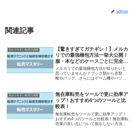
admin
関連記事
【驚きすぎてガチギレ！】メルカ
分かりやすい転売の講座
リでの最強梱包方法一挙大公開！
服・本などのケースごとに完全ル
ール紹介！
メルカリでの最強梱包方法が知りたいと
思っていませんか？ブック類から衣類、
靴やバッグ、さらにはゲーム機やパソコ
ン、食器や割れもの、アクセサリー、そ
して大型家具や家電製品まで、ケースご
とに完全ルールを紹介します。さらに、
無在庫転売をツールで更に効率ア
分かりやすい転売の講座
梱包作業を便利にするアイ...
ップ！おすすめ4つのツールと比
較表！
無在庫転売をツールで更に効率アップ！
おすすめ4つのツールと比較表！無在庫転
売業の良い点について損をしない方法と
は？配達の手間を省こう商品の保管が不
要無在庫転売業に使えるおすすめの4つの