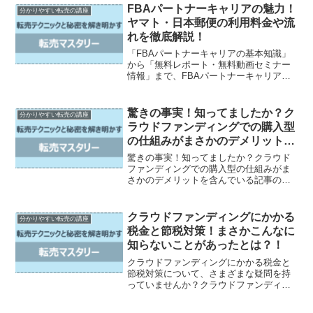
ツールと比較Trade Trapの特徴オークタ
FBAパートナーキャリアの魅力！
分かりやすい転売の講座
ウンの便利...
ヤマト・日本郵便の利用料金や流
れを徹底解説！
「FBAパートナーキャリアの基本知識」
から「無料レポート・無料動画セミナー
情報」まで、FBAパートナーキャリアに
関する情報を徹底解説します。ヤマト運
輸や日本郵便の利用料金に焦点を当て、
利用すべき理由や条件、利用時の手続き
驚きの事実！知ってましたか？ク
分かりやすい転売の講座
方法など、すべてがわ...
ラウドファンディングでの購入型
の仕組みがまさかのデメリットを
含んでいる
驚きの事実！知ってましたか？クラウド
ファンディングでの購入型の仕組みがま
さかのデメリットを含んでいる記事のリ
ード文：この記事では、購入型クラウド
ファンディングの仕組みについて詳しく
解説します。購入型クラウドファンディ
クラウドファンディングにかかる
分かりやすい転売の講座
ングとは一体何なのか、他...
税金と節税対策！まさかこんなに
知らないことがあったとは？！
クラウドファンディングにかかる税金と
節税対策について、さまざまな疑問を持
っていませんか？クラウドファンディン
グについて基本から詳しく解説していま
す。さらに、クラウドファンディングで