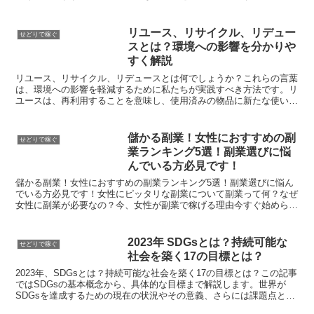
を読めば、転売で稼ぐための具体的な商品選びの方法や実践...
リユース、リサイクル、リデュー
せどりで稼ぐ
スとは？環境への影響を分かりや
すく解説
リユース、リサイクル、リデュースとは何でしょうか？これらの言葉
は、環境への影響を軽減するために私たちが実践すべき方法です。リ
ユースは、再利用することを意味し、使用済みの物品に新たな使い道
を見つけることで廃棄物を削減します。リサイクルは、廃棄...
儲かる副業！女性におすすめの副
せどりで稼ぐ
業ランキング5選！副業選びに悩
んでいる方必見です！
儲かる副業！女性におすすめの副業ランキング5選！副業選びに悩ん
でいる方必見です！女性にピッタリな副業について副業って何？なぜ
女性に副業が必要なの？今、女性が副業で稼げる理由今すぐ始められ
るおすすめ副業ランキングTop51位：Webライティン...
2023年 SDGsとは？持続可能な
せどりで稼ぐ
社会を築く17の目標とは？
2023年、SDGsとは？持続可能な社会を築く17の目標とは？この記事
ではSDGsの基本概念から、具体的な目標まで解説します。世界が
SDGsを達成するための現在の状況やその意義、さらには課題点と問
題解決への道筋にも触れます。また、日本や世界...