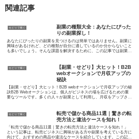
関連記事
副業の種類大全：あなたにぴった
せどりで稼ぐ
りの副業探し！
あなたにぴったりの副業を見つけるのは簡単ではありません。副業に
興味があるけれど、どの種類が自分に適しているのか分からないこと
も多いでしょう。そんな課題を解決するために、この記事では副業の
基本から様々な種類、メリットとデメリット、さらには成功...
【副業・せどり】大ヒット！B2B
せどりで稼ぐ
webオークションで月収アップの
秘訣
【副業・せどり】大ヒット！B2B webオークションで月収アップの秘
訣B2B Webオークションは、個人がビジネスの場を広げるための重
要なツールです。多くの人々が副業として利用し、月収をアップさせ
ています。しかし、誰でも簡単に始められるわけ...
転売で儲かる商品11選｜驚きの転
せどりで稼ぐ
売方法と違法ケースを知れ！
「転売で儲かる商品11選｜驚きの転売方法と違法ケースを知れ！」
という記事は、転売ビジネスに興味がある方や副業を考えている方に
向けて、おすすめの商品や違法なケースを紹介しています。この記事