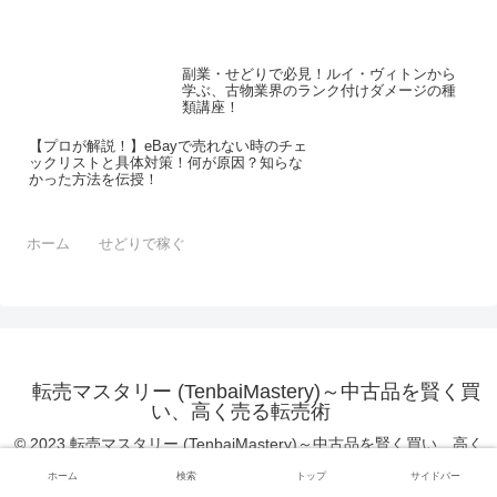
副業・せどりで必見！ルイ・ヴィトンから
学ぶ、古物業界のランク付けダメージの種
類講座！
【プロが解説！】eBayで売れない時のチェ
ックリストと具体対策！何が原因？知らな
かった方法を伝授！
ホーム
せどりで稼ぐ
転売マスタリー (TenbaiMastery)～中古品を賢く買
い、高く売る転売術
© 2023 転売マスタリー (TenbaiMastery)～中古品を賢く買い、高く
売る転売術.
ホーム
検索
トップ
サイドバー