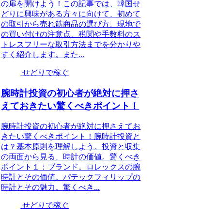
の扉を開けよう！この記事では、韓国せ
どりに興味がある方々に向けて、初めて
の取引から売れ筋商品の選び方、現地で
の買い付けの注意点、税関や手数料のス
トレスフリーな取引方法までを分かりや
すく紹介します。また...
せどりで稼ぐ
腕時計投資の初心者が絶対に押さ
えておきたい驚くべきポイント！
腕時計投資の初心者が絶対に押さえてお
きたい驚くべきポイント！腕時計投資と
は？基本原則を理解しよう。投資と収集
の両面から見る、時計の価値。驚くべき
ポイント１：ブランド。ロレックスの腕
時計とその価値。パテックフィリップの
時計とその魅力。驚くべき...
せどりで稼ぐ