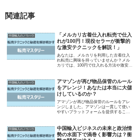
関連記事
「メルカリ古着仕入れ転売で仕入
中国輸入のノウハウ
れが100円！現役セラーが衝撃的
な激安テクニックを解説！」
あなたは、メルカリを利用した古着仕入
れ転売に興味を持っていませんか？メル
カリでは、100円で仕入れる方法や激安で
手に入るハイブランド古着の実情を知る
ことができます。さらに、現役セラーの
激安テクニックや安く仕入れて高く売る
アマゾンが再び物品保管のルール
中国輸入のノウハウ
秘訣、利益を出すため...
をアレンジ！あなたは本当に大儲
けしているのか？
アマゾンが再び物品保管のルールをアレ
ンジしました。アマゾンは一貫して使い
やすいプラットフォームを提供すること
で知られていますが、この新たなルール
もそれに繋がるものとなっています。新
ルールが導入される前の古いルールにつ
中国輸入ビジネスの未来と政治情
中国輸入のノウハウ
いては、アマゾンの物品保...
勢の水面下で渦巻く影響力は？衝