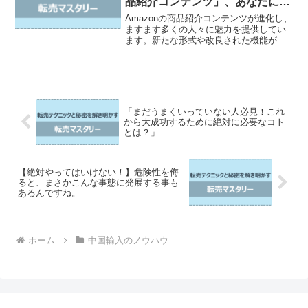
品紹介コンテンツ」、あなたにさ
らなる魅力を解き放つ！
Amazonの商品紹介コンテンツが進化し、
ますます多くの人々に魅力を提供してい
ます。新たな形式や改良された機能が追
加されたことで、より効果的かつ魅力的
な商品紹介が可能になりました。ブラン
ドロゴや説明テキストなどをヘッダー部
分に配置することが...
「まだうまくいっていない人必見！これ
から大成功するために絶対に必要なコト
とは？」
【絶対やってはいけない！】危険性を侮
ると、まさかこんな事態に発展する事も
あるんですね。
ホーム
中国輸入のノウハウ