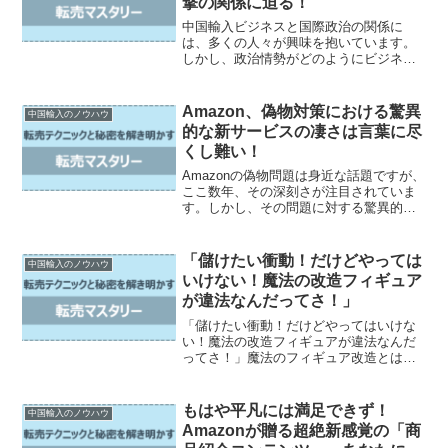
撃の関係に迫る！
中国輸入ビジネスと国際政治の関係に
は、多くの人々が興味を抱いています。
しかし、政治情勢がどのようにビジネス
に影響を与えるのか、まだ十分に解明さ
れていません。本記事では、中国輸入ビ
ジネスが今後直面するであろう課題や、
Amazon、偽物対策における驚異
中国輸入のノウハウ
政治の影響力について詳しく...
的な新サービスの凄さは言葉に尽
くし難い！
Amazonの偽物問題は身近な話題ですが、
ここ数年、その深刻さが注目されていま
す。しかし、その問題に対する驚異的な
新サービスが登場しました。その名も
「Amazon Transparency」という新たな
手法です。この新サービスによって、偽
「儲けたい衝動！だけどやっては
中国輸入のノウハウ
物...
いけない！魔法の改造フィギュア
が違法なんだってさ！」
「儲けたい衝動！だけどやってはいけな
い！魔法の改造フィギュアが違法なんだ
ってさ！」魔法のフィギュア改造とは？
魔法のフィギュア改造とは、既存のフィ
ギュアを手を加えてより魅力的にカスタ
マイズすることです。多くのアニメやマ
もはや平凡には満足できず！
中国輸入のノウハウ
ンガファンが自分好みのキ...
Amazonが贈る超絶新感覚の「商