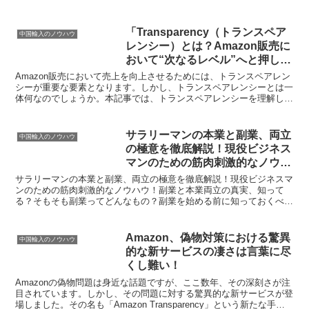
「Transparency（トランスペア
中国輸入のノウハウ
レンシー）とは？Amazon販売に
おいて“次なるレベル”へと押し上
げる究極の戦略とは？」
Amazon販売において売上を向上させるためには、トランスペアレン
シーが重要な要素となります。しかし、トランスペアレンシーとは一
体何なのでしょうか。本記事では、トランスペアレンシーを理解し、
Amazon販売におけるその重要性について詳しく解...
サラリーマンの本業と副業、両立
中国輸入のノウハウ
の極意を徹底解説！現役ビジネス
マンのための筋肉刺激的なノウハ
ウ！
サラリーマンの本業と副業、両立の極意を徹底解説！現役ビジネスマ
ンのための筋肉刺激的なノウハウ！副業と本業両立の真実、知って
る？そもそも副業ってどんなもの？副業を始める前に知っておくべき
こと本業を無視しないで副業を楽しむ方法リスクを知れ！副業...
Amazon、偽物対策における驚異
中国輸入のノウハウ
的な新サービスの凄さは言葉に尽
くし難い！
Amazonの偽物問題は身近な話題ですが、ここ数年、その深刻さが注
目されています。しかし、その問題に対する驚異的な新サービスが登
場しました。その名も「Amazon Transparency」という新たな手法