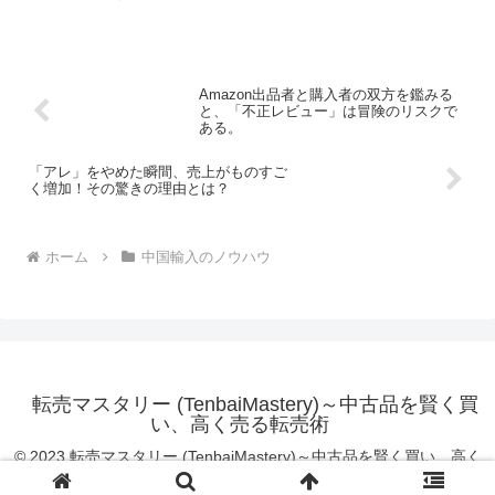
きことも大公開します。市場がどのように変動し、一体...
Amazon出品者と購入者の双方を鑑みる
と、「不正レビュー」は冒険のリスクで
ある。
「アレ」をやめた瞬間、売上がものすご
く増加！その驚きの理由とは？
ホーム
中国輸入のノウハウ
転売マスタリー (TenbaiMastery)～中古品を賢く買
い、高く売る転売術
© 2023 転売マスタリー (TenbaiMastery)～中古品を賢く買い、高く
売る転売術.