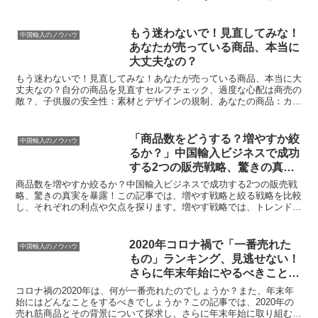
です。この新サービスによって、偽物...
もう迷わないで！見直してみな！
中国輸入のノウハウ
あなたが売っている商品、本当に
大丈夫なの？
もう迷わないで！見直してみな！あなたが売っている商品、本当に大
丈夫なの？自分の商品を見直すセルフチェック、過度な心配は商売の
敵？、子供服の安全性：素材とデザインの規制、あなたの商品：カテ
ゴリーリスト、ピックアップ商品のチェックポイント、商品...
「商品数をどうする？増やすか絞
中国輸入のノウハウ
るか？」中国輸入ビジネスで成功
する2つの販売戦略、驚きの真実
を暴露！
商品数を増やすか絞るか？中国輸入ビジネスで成功する2つの販売戦
略、驚きの真実を暴露！この記事では、増やす戦略と絞る戦略を比較
し、それぞれの利点や欠点を探ります。増やす戦略では、トレンドに
瞬時に対応し売り上げをアップさせることや、安定した業績...
2020年コロナ禍で「一番売れた
中国輸入のノウハウ
もの」ランキング、見逃せない！
さらに年末年始にやるべきこと3
つも大公開！
コロナ禍の2020年は、何が一番売れたのでしょうか？また、年末年
始にはどんなことをするべきでしょうか？この記事では、2020年の
売れ筋商品とその背景について探求し、さらに年末年始に取り組むべ