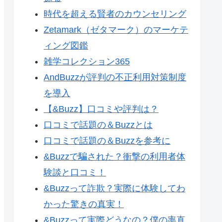
時代を超える賢者のカウンセリング
Zetamark（ゼタマーク）のマーケテ
ィング図鑑
雑学コレクション365
AndBuzzが評判の不正利用対策制度
を導入
【&Buzz】口コミや評判は？
口コミで話題の＆Buzzとは
口コミで話題の＆Buzzを参考に
&Buzzで騙された？衝撃の利用者体
験談と口コミ！
&Buzzって詐欺？実際に体験してわ
かった驚きの真実！
&Buzzって実際どうなの？僕の率直