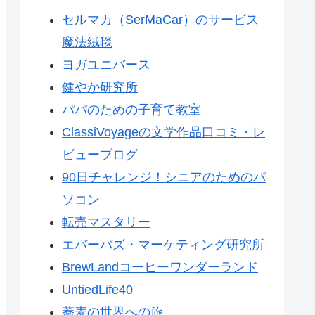
セルマカ（SerMaCar）のサービス
魔法絨毯
ヨガユニバース
健やか研究所
パパのための子育て教室
ClassiVoyageの文学作品口コミ・レ
ビューブログ
90日チャレンジ！シニアのためのパ
ソコン
転売マスタリー
エバーバズ・マーケティング研究所
BrewLandコーヒーワンダーランド
UntiedLife40
蕎麦の世界への旅