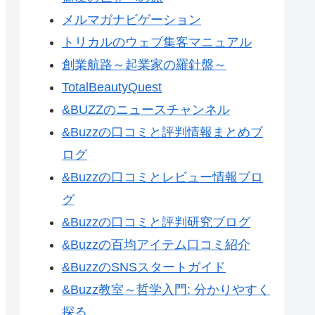
メルマガナビゲーション
トリカルのウェブ集客マニュアル
創業航路～起業家の羅針盤～
TotalBeautyQuest
&BUZZのニュースチャンネル
&Buzzの口コミと評判情報まとめブ
ログ
&Buzzの口コミとレビュー情報ブロ
グ
&Buzzの口コミと評判研究ブログ
&Buzzの百均アイテム口コミ紹介
&BuzzのSNSスタートガイド
&Buzz教室～哲学入門: 分かりやすく
探る