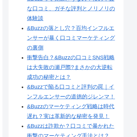
な口コミ、ガチな評判とノリノリの
体験談
&Buzzの落とし穴？百均インフルエ
ンサーが暴く口コミマーケティング
の裏側
衝撃告白？&Buzzの口コミSNS戦略
は大失敗の瀬戸際?まさかの大逆転
成功の秘密とは？
&Buzzで陥る口コミと評判の罠｜イ
ンフルエンサーの道徳的ジレンマ！
&Buzzのマーケティング戦略は時代
遅れ？実は革新的な秘密を発見！
&Buzzは詐欺か？口コミで暴かれた
衝撃のマーケティング手法とは？