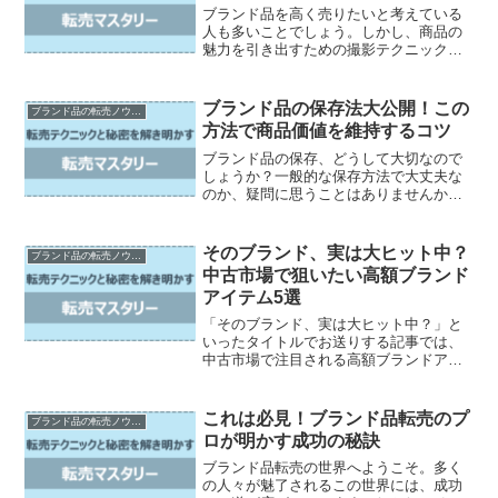
ブランド品を高く売りたいと考えている
人も多いことでしょう。しかし、商品の
魅力を引き出すための撮影テクニックが
分からずに悩んでいる方も多いはずで
す。そこで、この記事では一体何が大事
なのか、どのように撮れば価値が伝わる
ブランド品の保存法大公開！この
ブランド品の転売ノウハウ
のかなど、ブランド品写真撮...
方法で商品価値を維持するコツ
ブランド品の保存、どうして大切なので
しょうか？一般的な保存方法で大丈夫な
のか、疑問に思うことはありませんか？
しかし、ブランド品には特別な注意点が
あります。しっかりとした知識を持たず
に保存してしまうと、商品の価値が下が
そのブランド、実は大ヒット中？
ブランド品の転売ノウハウ
る可能性もあります。この...
中古市場で狙いたい高額ブランド
アイテム5選
「そのブランド、実は大ヒット中？」と
いったタイトルでお送りする記事では、
中古市場で注目される高額ブランドアイ
テムを5つご紹介いたします。中でも、バ
ーキンバッグは中古市場でも非常に人気
が高く、需要と供給のバランスの取れな
これは必見！ブランド品転売のプ
ブランド品の転売ノウハウ
い状況にあります。シャ...
ロが明かす成功の秘訣
ブランド品転売の世界へようこそ。多く
の人々が魅了されるこの世界には、成功