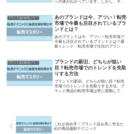
への道が広がっています。しかし、その
前に私たちは、必要なスキルと道具を手
に入れる必要があります。この記事で
は、ブランド品転売のプロが明かす成功
あのブランドは今、アツい！転売
ブランド品の転売ノウハウ
の秘訣をお伝えします。誰で...
市場で今最も注目されているブラ
ンドとは？
あのブランドは今、アツい！転売市場で
今最も注目されているブランドとは？最
新トレンド：転売市場で注目のブランド
あなたは転売市場で注目されているブラ
ンドを知っていますか？最新のトレンド
は常に移り変わっていますが、今注目さ
ブランドの新旧、どちらが狙い
ブランド品の転売ノウハウ
れているブランドを押さえ...
目？転売市場でのトレンドを先取
りする方法
ブランドの新旧、どちらが狙い目？転売
市場でのトレンドを先取りする方法。ブ
ランド商品の転売市場は常に変動してお
り、古いブランド商品もまた一定の需要
がありますが、最新のブランド商品に注
目が集まることも事実です。昔のブラン
ド商品が今でも人気なのは...
これが決め手！ブランド品を高く売るた
めの商品撮影テクニック