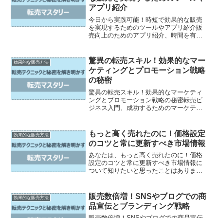
アプリ紹介
今日から実践可能！時短で効果的な販売
を実現するためのツールやアプリ紹介販
売向上のためのアプリ紹介、時間を有効
に使う管理ツール紹介、デジタル化で紙
ベースの作業を効率化、独特な機能を持
つ便利なユーティリティの紹介。これら
驚異の転売スキル！効果的なマー
効果的な販売方法
のテーマで、あなたの販売...
ケティングとプロモーション戦略
の秘密
驚異の転売スキル！効果的なマーケティ
ングとプロモーション戦略の秘密転売ビ
ジネス入門、成功するためのマーケティ
ング基礎、効果的なプロモーション戦
略、分析と改善の進め方、これらすべて
の要素が合わさった転売スキルは、多く
もっと高く売れたのに！価格設定
効果的な販売方法
の人々にとって非常に興味深...
のコツと常に更新すべき市場情報
あなたは、もっと高く売れたのに！価格
設定のコツと常に更新すべき市場情報に
ついて知りたいと思ったことはありませ
んか？しかし、学術記事や小論文は難し
くて読みづらいですよね。でも心配しな
いでください！この記事では、分かりや
販売数倍増！SNSやブログでの商
効果的な販売方法
すく誰でも読めるスタイル...
品宣伝とブランディング戦略
販売数倍増！SNSやブログでの商品宣伝