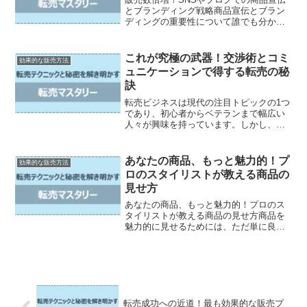
とブランディング戦略商品宣伝とブラン
ディングの重要性について誰でも分かり
やすく解説します。SNSやブログを活用
することで、商品の知名度を上げること
ができます。実際にSNSにおける商品宣
これが究極の武器！交渉術とコミ
効果的な販売方法
伝の実施方法やブロ...
ュニケーションで得する転売の秘
訣
転売ビジネスは現代の注目トピックの1つ
であり、初心者からベテランまで幅広い
人々が興味を持っています。しかし、成
功するためには一筋縄ではいかない道の
りが待ち構えています。そこで、この記
事では成功の秘訣となる交渉術とコミュ
あなたの商品、もっと魅力的！プ
効果的な販売方法
ニケーション術に焦点を...
ロのスタイリストが教える商品の
見せ方
あなたの商品、もっと魅力的！プロのス
タイリストが教える商品の見せ方商品を
魅力的に見せるためには、ただ単に良い
商品を提供するだけでは足りません。ス
タイリングの基本から、視線の引き方や
光の使い方、配置や色彩のコントロール
など、様々な要素を考慮す...
転売成功への近道！最も効果的な販売プ