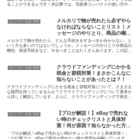
ることができるんです！本記事では、宅急便コンパクトの使い方や利
点、送り先の選択肢などを詳しく解説します。宅急便コンパ...
メルカリで物が売れたら必ずやら
分かりやすい転売の講座
なければならないことリスト｜メ
ッセージのやりとり、商品の梱
包、発送手続きなど
メルカリで物が売れたら、どんな手続きをするべきか分からない、と
いう方も多いのではないでしょうか。メッセージのやりとりや商品の
梱包、発送手続きなど、やるべきことはたくさんあります。この記事
では、メルカリで売り物が出たときに必須となるタスク一覧...
クラウドファンディングにかかる
分かりやすい転売の講座
税金と節税対策！まさかこんなに
知らないことがあったとは？！
クラウドファンディングにかかる税金と節税対策について、さまざま
な疑問を持っていませんか？クラウドファンディングについて基本か
ら詳しく解説しています。さらに、クラウドファンディングで発生す
る税金や具体的な節税対策についても紹介しています。この...
【プロが解説！】eBayで売れな
分かりやすい転売の講座
い時のチェックリストと具体対
策！何が原因？知らなかった方法
を伝授！
「プロが解説！eBayで売れない時のチェックリストと具体対策！」
この記事では、eBayで商品が売れない時の原因を紐解いています。