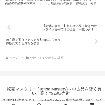
商品の出品数や検索キーワード、競合商品の多さ、価格設定、売れに
くい時期など、売れない理由は様々です。しかし、この...
【衝撃の事実！】初心者必見！驚きのオ
ンライン古物市場の世界！一覧つき！
無在庫で驚き？メルカリShopsなら無在
庫販売できる真相を公開！
ホーム
分かりやすい転売の講座
転売マスタリー (TenbaiMastery)～中古品を賢く買
い、高く売る転売術
© 2023 転売マスタリー (TenbaiMastery)～中古品を賢く買い、高く