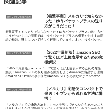
関連記事
【衝撃事実】メルカリで知らなか
分かりやすい転売の講座
った！ゆうパケットプラスの送り
方がこうだった！
衝撃事実！メルカリで知らなかった！ゆうパケットプラスの送り方が
こうだった！この記事では、ゆうパケットプラスの概要やおすすめ商
品の種類、魅力について詳しく解説しています。また、ゆうパケット
プラスを使う前に押さえておきたい事項や、メルカリでの使...
【2022年最新版】amazon SEO
分かりやすい転売の講座
で驚くほど上位表示するための究
極解説！
「2022年最新版」amazon SEOで驚くほど上位表示するための究極
解説！Amazon SEOの取り組みを開始しようAmazonに出品する理由
Amazon SEOの成功事例何故Amazon SEOが必要なのか？Amazonの
検索結果ペー...
【メルカリ】宅急便コンパクトで
分かりやすい転売の講座
発送！セブンから送れる方法に驚
愕！
「メルカリ」での発送方法を、もっと手軽にできないかと思ったこと
はありませんか？宅急便コンパクトの方法を使えば、セブンからも送