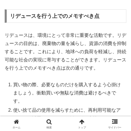
リデュースを行う上でのメモすべき点
リデュースは、環境にとって非常に重要な活動です。リデ
ュースの目的は、廃棄物の量を減らし、資源の消費を抑制
することです。これにより、地球への負荷を軽減し、持続
可能な社会の実現に寄与することができます。リデュース
を行う上でのメモすべき点は次の通りです。
買い物の際、必要なものだけを購入するよう心掛け
ましょう。衝動買いや無駄な消費は避けるべきで
す。
使い捨て品の使用を減らすために、再利用可能なア
イテムを活用しましょう。例えば、水筒やエコバッ
グを持ち歩くことで、プラスチックの使用を減らす
ホーム
検索
トップ
サイドバー