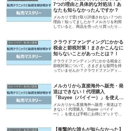
7つの理由と具体的な対処法！あ
なたも知らなかったんですか？
メルカリで受け取り評価されない７つの
理由！知ってましたか？メルカリを利用
していると、商品を売ったり買ったりす
る際に受け取り評価をすることが一般的
ですが、中には評価がされない場合もあ
ります。商品を受け取った後に評価を忘
クラウドファンディングにかかる
分かりやすい転売の講座
れてしまったり、まだ商品...
税金と節税対策！まさかこんなに
知らないことがあったとは？！
クラウドファンディングにかかる税金と
節税対策について、さまざまな疑問を持
っていませんか？クラウドファンディン
グについて基本から詳しく解説していま
す。さらに、クラウドファンディングで
発生する税金や具体的な節税対策につい
メルカリから直接海外へ販売・発
分かりやすい転売の講座
ても紹介しています。この...
送はできない！代理購入
「Buyee（バイイー）」を使えば
手軽にお得にゲットできる！
メルカリから直接海外へ販売・発送はで
きない！代理購入「Buyee（バイイ
ー）」を使えば手軽にお得にゲットでき
る！この記事では、海外でのメルカリの
利用やBuyee（バイイー）について詳し
く解説しています。海外でのメルカリの
【衝撃的な誰もが知らなかった】
分かりやすい転売の講座