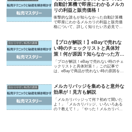
利用は可能？Buye...
自動計算機で即座にわかるメルカ
リの利益と販売価格！
衝撃的な誰もが知らなかった自動計算機
で即座にわかるメルカリの利益と販売価
格について、詳しく知りたい方必見で
す。誰も知らなかったメルカリ利益の自
動計算法メルカリでの販売価格を設定す
る際、利益を自動的に計算するツールを
【プロが解説！】eBayで売れな
分かりやすい転売の講座
使ってみると便利です。この...
い時のチェックリストと具体対
策！何が原因？知らなかった方法
を伝授！
「プロが解説！eBayで売れない時のチェ
ックリストと具体対策！」この記事で
は、eBayで商品が売れない時の原因を紐
解いています。商品の出品数や検索キー
ワード、競合商品の多さ、価格設定、売
れにくい時期など、売れない理由は様々
メルカリバッジを集めると意外な
分かりやすい転売の講座
です。しかし、この...
効果が！見方も解説
「メルカリバッジって何？初めて聞いた
よ！」「メルカリバッジ、いろいろある
の？教えて！」「やった！メルカリバッ
ジを手に入れる方法と確認方法」「安心
安全！本人確認済バッジの確認方法」
「ゲットの流れ！本人確認済バッジの獲
得手順」「すぐに発送！スピ...