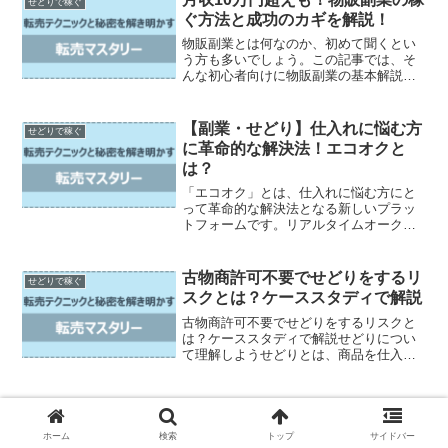
せどりで稼ぐ
ます。例えば、自宅ででき...
ぐ方法と成功のカギを解説！
物販副業とは何なのか、初めて聞くとい
う方も多いでしょう。この記事では、そ
んな初心者向けに物販副業の基本解説か
ら始めます。次に、稼げる物販副業の種
類や売る商品の選び方について詳しく解
説します。さらに、物販副業を始める手
【副業・せどり】仕入れに悩む方
せどりで稼ぐ
順や必要なものも紹介しま...
に革命的な解決法！エコオクと
は？
「エコオク」とは、仕入れに悩む方にと
って革命的な解決法となる新しいプラッ
トフォームです。リアルタイムオークシ
ョンやタイムリミットオークションとい
った、新しい働き方が可能なエコオク
は、誰でも気軽に活用できるよう進化を
古物商許可不要でせどりをするリ
せどりで稼ぐ
続けています。エコオクって...
スクとは？ケーススタディで解説
古物商許可不要でせどりをするリスクと
は？ケーススタディで解説せどりについ
て理解しようせどりとは、商品を仕入れ
て転売することで利益を得るビジネスの
一つです。主にインターネット上で行わ
れ、商品の需要と供給を見極め、仕入れ
た商品を適正な価格で販売...
ホーム
検索
トップ
サイドバー