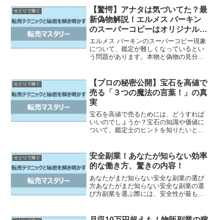
【驚愕】アナタは気づいてた？最
せどりで稼ぐ
新偽物解説！エルメス バーキン
のスーパーコピーはオリジナルじ
ゃなかった！
エルメス バーキンのスーパーコピー現象
について、鑑定が難しくなっているとい
う問題があります。本物と偽物の見分け
方を詳しく解説し、あなたも鑑定力を身
につけることができます。オンラインで
安心して商品を購入するための注意点も
【プロの秘密公開】宝石を高値で
せどりで稼ぐ
紹介します。さらに、偽...
売る「３つの魔法の言葉！」の真
実
宝石を高値で売るためには、どうすれば
いいのでしょうか？宝石の知識や価値に
ついて、鑑定士のヒントを知りたいと思
いませんか？また、宝石の交渉や価格設
定についても、ちょっとしたテクニック
があるかもしれません。この記事では、
安全副業！あなたが知らない効率
せどりで稼ぐ
そんな貴方の疑問にお答え...
的な働き方、驚きの内容！
あなたがまだ知らない安全な副業の選び
方あなたがまだ知らない安全な副業の選
び方副業を選ぶ際には、安全性が最も重
要なポイントです。安全な副業を選ぶこ
とで、自分の時間や労力を無駄にするこ
となく、安定的に収入を得ることができ
月収10万円超えも！物販副業の稼