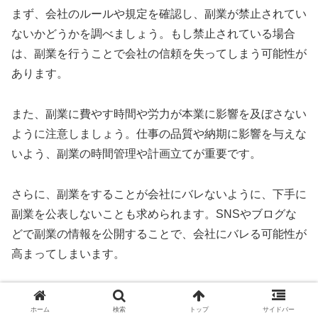
まず、会社のルールや規定を確認し、副業が禁止されてい
ないかどうかを調べましょう。もし禁止されている場合
は、副業を行うことで会社の信頼を失ってしまう可能性が
あります。
また、副業に費やす時間や労力が本業に影響を及ぼさない
ように注意しましょう。仕事の品質や納期に影響を与えな
いよう、副業の時間管理や計画立てが重要です。
さらに、副業をすることが会社にバレないように、下手に
副業を公表しないことも求められます。SNSやブログな
どで副業の情報を公開することで、会社にバレる可能性が
高まってしまいます。
会社にバレてしまうリスクを最小限に抑えるためには、慎
ホーム
検索
トップ
サイドバー
重に行動し、副業と本業を両立させる工夫が必要です。