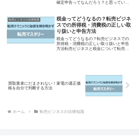
確定申告ってなんだろう？と思っている
方も多いはず。でも、心配ご無用です。
この記事では、初心者の方にも分かりや
すく、転売ビジネスでの確定申告につい
税金ってどうなるの？転売ビジネ
転売ビジネスの法律知識
て解説しています。自己申...
スでの所得税・消費税の正しい取
り扱いと申告方法
税金ってどうなるの？転売ビジネスでの
所得税・消費税の正しい取り扱いと申告
方法転売ビジネスと税金について転売ビ
ジネスにおける所得税とは転売ビジネス
における消費税の取り扱い正しい申告方
法について税金は多くの人にとってやや
こしい問題です。特に転売...
買取業者にだまされない！家電の適正価
格を自分で判断する方法
ホーム
転売ビジネスの法律知識