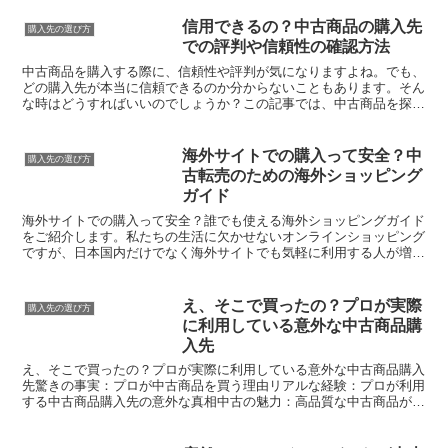
信用できるの？中古商品の購入先
購入先の選び方
での評判や信頼性の確認方法
中古商品を購入する際に、信頼性や評判が気になりますよね。でも、
どの購入先が本当に信頼できるのか分からないこともあります。そん
な時はどうすればいいのでしょうか？この記事では、中古商品を探す
前にチェックすべきポイントや信頼できる評価・レビューの...
海外サイトでの購入って安全？中
購入先の選び方
古転売のための海外ショッピング
ガイド
海外サイトでの購入って安全？誰でも使える海外ショッピングガイド
をご紹介します。私たちの生活に欠かせないオンラインショッピング
ですが、日本国内だけでなく海外サイトでも気軽に利用する人が増え
ています。しかし、海外サイトでの購入はちょっと不安、と...
え、そこで買ったの？プロが実際
購入先の選び方
に利用している意外な中古商品購
入先
え、そこで買ったの？プロが実際に利用している意外な中古商品購入
先驚きの事実：プロが中古商品を買う理由リアルな経験：プロが利用
する中古商品購入先の意外な真相中古の魅力：高品質な中古商品が見
つかる場所最後に：中古商品選びのコツとプロからのアドバ...