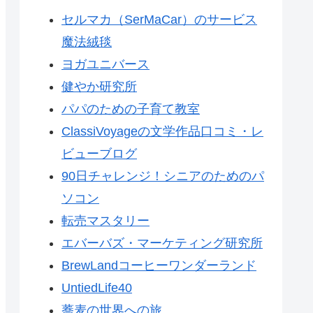
セルマカ（SerMaCar）のサービス
魔法絨毯
ヨガユニバース
健やか研究所
パパのための子育て教室
ClassiVoyageの文学作品口コミ・レ
ビューブログ
90日チャレンジ！シニアのためのパ
ソコン
転売マスタリー
エバーバズ・マーケティング研究所
BrewLandコーヒーワンダーランド
UntiedLife40
蕎麦の世界への旅