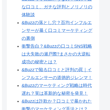
な口コミ、ガチな評判とノリノリの
体験談
&Buzzの落とし穴？百均インフルエ
ンサーが暴く口コミマーケティング
の裏側
衝撃告白？&Buzzの口コミSNS戦略
は大失敗の瀬戸際?まさかの大逆転
成功の秘密とは？
&Buzzで陥る口コミと評判の罠｜イ
ンフルエンサーの道徳的ジレンマ！
&Buzzのマーケティング戦略は時代
遅れ？実は革新的な秘密を発見！
&Buzzは詐欺か？口コミで暴かれた
衝撃のマーケティング手法とは？