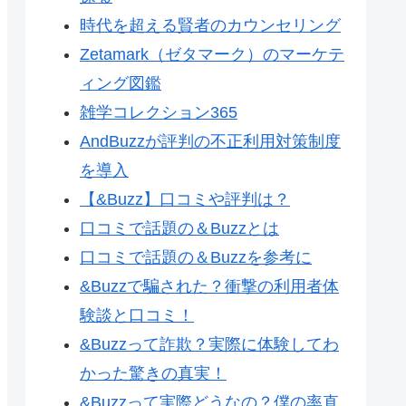
時代を超える賢者のカウンセリング
Zetamark（ゼタマーク）のマーケテ
ィング図鑑
雑学コレクション365
AndBuzzが評判の不正利用対策制度
を導入
【&Buzz】口コミや評判は？
口コミで話題の＆Buzzとは
口コミで話題の＆Buzzを参考に
&Buzzで騙された？衝撃の利用者体
験談と口コミ！
&Buzzって詐欺？実際に体験してわ
かった驚きの真実！
&Buzzって実際どうなの？僕の率直