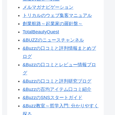
メルマガナビゲーション
トリカルのウェブ集客マニュアル
創業航路～起業家の羅針盤～
TotalBeautyQuest
&BUZZのニュースチャンネル
&Buzzの口コミと評判情報まとめブ
ログ
&Buzzの口コミとレビュー情報ブロ
グ
&Buzzの口コミと評判研究ブログ
&Buzzの百均アイテム口コミ紹介
&BuzzのSNSスタートガイド
&Buzz教室～哲学入門: 分かりやすく
探る