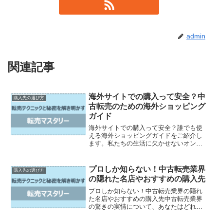
admin
関連記事
海外サイトでの購入って安全？中
購入先の選び方
古転売のための海外ショッピング
ガイド
海外サイトでの購入って安全？誰でも使
える海外ショッピングガイドをご紹介し
ます。私たちの生活に欠かせないオンラ
インショッピングですが、日本国内だけ
でなく海外サイトでも気軽に利用する人
が増えています。しかし、海外サイトで
プロしか知らない！中古転売業界
購入先の選び方
の購入はちょっと不安、と...
の隠れた名店やおすすめの購入先
プロしか知らない！中古転売業界の隠れ
た名店やおすすめの購入先中古転売業界
の驚きの実情について、あなたはどれく
らい知っていますか？一見、一部のプロ