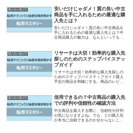
の世界にしか存在しないと思われがちな
中古転売業界ですが、実は誰もが利用で
安いだけじゃダメ！質の良い中古
購入先の選び方
きる隠れた名店やおすすめ...
商品を手に入れるための最適な購
入先とは？
安いだけじゃダメ！質の良い中古商品を
手に入れるための最適な購入先とは？中
古商品購入の魅力は、なんといってもリ
ーズナブルな価格とレアな商品を手に入
れられること。しかし、最近は中古商品
を扱う店舗やオンラインショップが増
リサーチは大切！効率的な購入先
購入先の選び方
え、どこで購入すれば良いの...
探しのためのステップバイステッ
プガイド
リサーチは大切！効率的な購入先探しの
ためのステップバイステップガイド購入
予定の商品を明確にする。商品のレビュ
ーや評判を調査する。価格の比較を行
う。購入先の信頼性を確認する。返品ポ
リシーをリサーチする。送料や配達日数
信用できるの？中古商品の購入先
購入先の選び方
を考慮する。最終的な購入決...
での評判や信頼性の確認方法
中古商品を購入する際に、信頼性や評判
が気になりますよね。でも、どの購入先
が本当に信頼できるのか分からないこと
もあります。そんな時はどうすればいい
のでしょうか？この記事では、中古商品