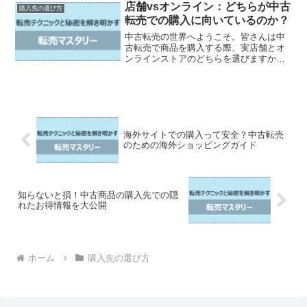
を探す前にチェックすべきポイントや信
店舗vsオンライン：どちらが中古
購入先の選び方
頼できる評価・レビューの...
転売での購入に向いているのか？
中古転売の世界へようこそ。皆さんは中
古転売で商品を購入する際、実店舗とオ
ンラインストアのどちらを選びますか？
実店舗では直接商品を手に取り、オンラ
インでは手軽に商品を閲覧できますが、
それぞれにはメリットとデメリットがあ
ります。この記事では、中...
海外サイトでの購入って安全？中古転売
のための海外ショッピングガイド
知らないと損！中古商品の購入先での隠
れたお得情報を大公開
ホーム
購入先の選び方